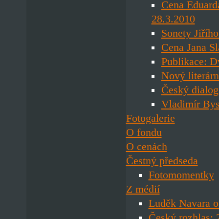
Cena Eduard
28.3.2010
Sonety Jiříh
Cena Jana Sl
Publikace: D
Nový literár
Český dialog
Vladimír Bys
Fotogalerie
O fondu
O cenách
Čestný předseda
Fotomomentky
Z médií
Luděk Navara o 
Český rozhlas: 