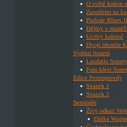
O světě kolem 
Zaostřeno na k
Pinhole Blues J
Dějiny v manéž
Uctivý kolotoč
Dvojí identita
Vydání Sonetů
Laudatio Sonety
Foto křest Sone
Edice Prostopravdy
Svazek 1
Svazek 2
Semináře
Živý odkaz Voj
Eliška Wagne
Československo