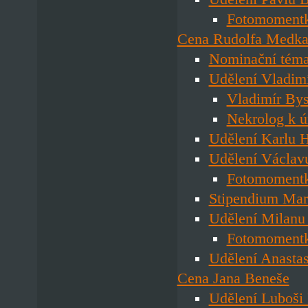
Fotomoment
Cena Rudolfa Medk
Nominační téma
Udělení Vladim
Vladimír Bys
Nekrolog k ú
Udělení Karlu H
Udělení Václav
Fotomoment
Stipendium Mar
Udělení Milanu
Fotomoment
Udělení Anasta
Cena Jana Beneše
Udělení Luboši 