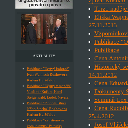
zpívat Mišíka!
Torzo naděje
Eliška Wagne
27.11.2013
Vzpomínkový
Publikace "O
Publikace
AKTUALITY
Cena Antonín
Historický s
Publikace "Uctivý kolotoč"
14.11.2012
Ivan Wernisch Rozhovor s
Karlem Hvížďalou
Cena Eduard
Publikace "Dějiny v manéži"
Dokumenty S
Vladimír Kučera, Karel
Steigerwald, Luděk Navara
Seminář Lex
Publikace "Pinhole Blues
Cena Rudolf
Jiřího Stacha" Rozhovor s
Karlem Hvížďalou
25.4.2012
Publikace "Zaostřeno na
Josef Vlášek
komunismus" Petrušky