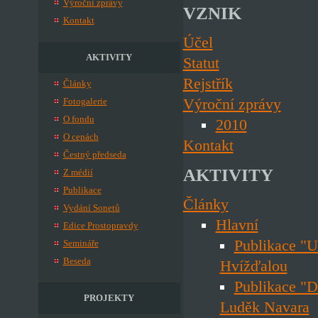
Výroční zprávy
VZNIK
Kontakt
Účel
AKTIVITY
Statut
Rejstřík
Články
Výroční zprávy
Fotogalerie
O fondu
2010
O cenách
Kontakt
Čestný předseda
AKTIVITY
Z médií
Publikace
Články
Vydání Sonetů
Hlavní
Edice Prostopravdy
Publikace "U
Semináře
Beseda
Hvížďalou
Publikace "D
PROJEKTY
Luděk Navara