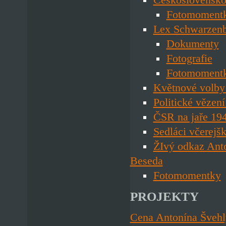
Fotomoment
Lex Schwarzen
Dokumenty
Fotografie
Fotomoment
Květnové volby
Politické vězen
ČSR na jaře 19
Sedláci včerejšk
ŽIvý odkaz Ant
Beseda
Fotomomentky
PROJEKTY
Cena Antonína Švehl