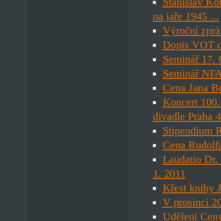
Stanislav Ko
na jaře 1945 ...
Výroční zpr
Dopis VOT o.
Seminář 17. 
Seminář NFAN
Cena Jana Be
Koncert 100.
divadle Praha 
Stipendium 
Cena Rudolf
Laudatio Dr.
1. 2011
Křest knihy
V prosinci 
Udělení Cen