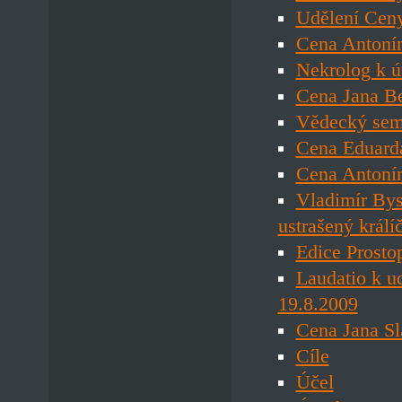
Udělení Ceny
Cena Antonín
Nekrolog k ú
Cena Jana Be
Vědecký semi
Cena Eduard
Cena Antonín
Vladimír Bys
ustrašený králí
Edice Prosto
Laudatio k u
19.8.2009
Cena Jana Sl
Cíle
Účel