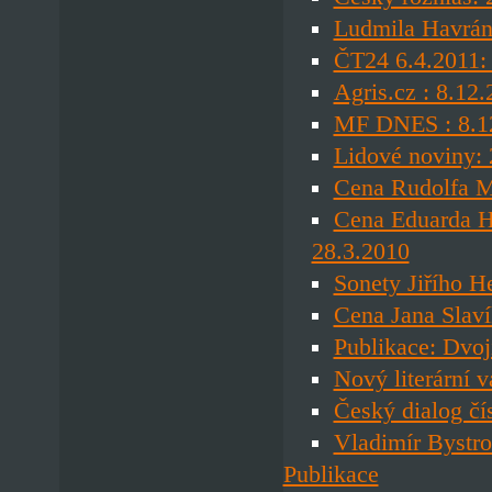
Ludmila Havrán
ČT24 6.4.2011:
Agris.cz : 8.12
MF DNES : 8.12
Lidové noviny: 
Cena Rudolfa Me
Cena Eduarda H
28.3.2010
Sonety Jiřího H
Cena Jana Slaví
Publikace: Dvoj
Nový literární 
Český dialog čí
Vladimír Bystr
Publikace