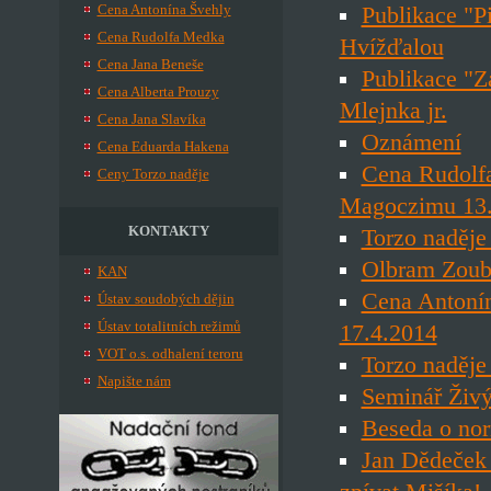
Cena Antonína Švehly
Publikace "P
Cena Rudolfa Medka
Hvížďalou
Cena Jana Beneše
Publikace "Z
Cena Alberta Prouzy
Mlejnka jr.
Cena Jana Slavíka
Oznámení
Cena Eduarda Hakena
Cena Rudolfa
Ceny Torzo naděje
Magoczimu 13.
KONTAKTY
Torzo naděje
Olbram Zoub
KAN
Cena Antonín
Ústav soudobých dějin
Ústav totalitních režimů
17.4.2014
VOT o.s. odhalení teroru
Torzo naděje
Napište nám
Seminář Živý
Beseda o nor
Jan Dědeček 