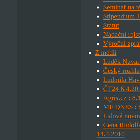
Seminář na t
Stipendium J
Statut
Nadační rejst
Výroční zprá
Z médií
Luděk Navara
Český rozhla
Ludmila Havr
ČT24 6.4.201
Agris.cz : 8
MF DNES : 8
Lidové novin
Cena Rudolfa
14.4.2010