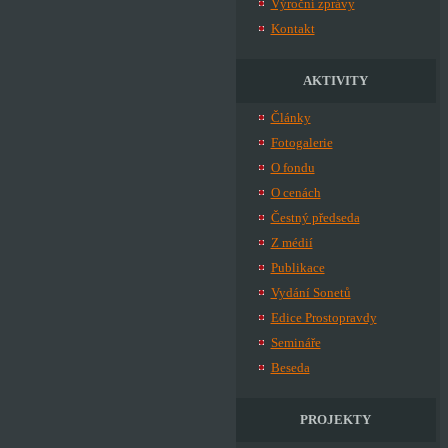
Výroční zprávy
Kontakt
AKTIVITY
Články
Fotogalerie
O fondu
O cenách
Čestný předseda
Z médií
Publikace
Vydání Sonetů
Edice Prostopravdy
Semináře
Beseda
PROJEKTY