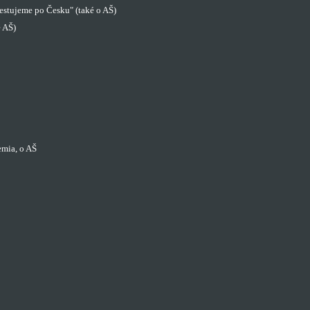
estujeme po Česku" (také o AŠ)
é AŠ)
mia, o AŠ