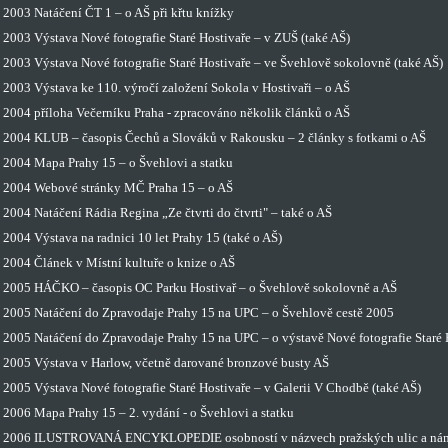
2003 Natáčení ČT 1 – o AŠ při křtu knížky
2003 Výstava Nové fotografie Staré Hostivaře – v ZUŠ (také AŠ)
2003 Výstava Nové fotografie Staré Hostivaře – ve Švehlově sokolovně (také AŠ)
2003 Výstava ke 110. výročí založení Sokola v Hostivaři – o AŠ
2004 příloha Večerníku Praha - zpracováno několik článků o AŠ
2004 KLUB – časopis Čechů a Slováků v Rakousku – 2 články s fotkami o AŠ
2004 Mapa Prahy 15 – o Švehlovi a statku
2004 Webové stránky MČ Praha 15 – o AŠ
2004 Natáčení Rádia Regina „Ze čtvrti do čtvrti" – také o AŠ
2004 Výstava na radnici 10 let Prahy 15 (také o AŠ)
2004 Článek v Místní kultuře o knize o AŠ
2005 HÁČKO – časopis OC Parku Hostivař – o Švehlově sokolovně a AŠ
2005 Natáčení do Zpravodaje Prahy 15 na UPC – o Švehlově cestě 2005
2005 Natáčení do Zpravodaje Prahy 15 na UPC – o výstavě Nové fotografie Staré H
2005 Výstava v Harlow, včetně darované bronzové busty AŠ
2005 Výstava Nové fotografie Staré Hostivaře – v Galerii V Chodbě (také AŠ)
2006 Mapa Prahy 15 – 2. vydání - o Švehlovi a statku
2006 ILUSTROVANÁ ENCYKLOPEDIE osobností v názvech pražských ulic a námě