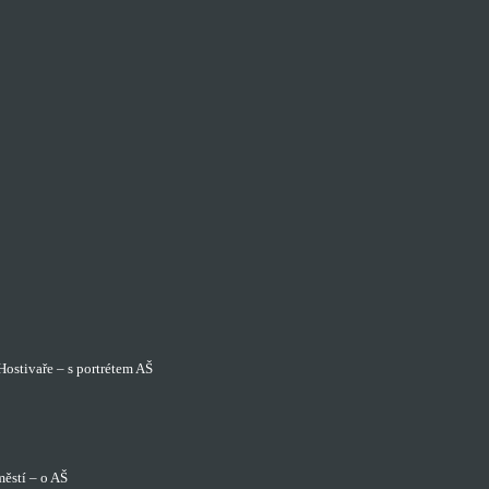
ostivaře – s portrétem AŠ
stí – o AŠ