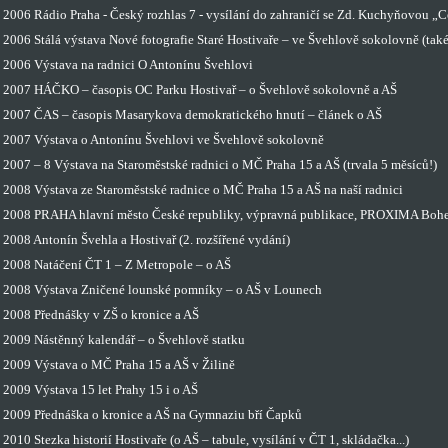
2006 Rádio Praha - Český rozhlas 7 - vysílání do zahraničí se Zd. Kuchyňovou „C
2006 Stálá výstava Nové fotografie Staré Hostivaře – ve Švehlově sokolovně (tak
2006 Výstava na radnici O Antonínu Švehlovi
2007 HÁČKO – časopis OC Parku Hostivař – o Švehlově sokolovně a AŠ
2007 ČAS – časopis Masarykova demokratického hnutí – článek o AŠ
2007 Výstava o Antonínu Švehlovi ve Švehlově sokolovně
2007 – 8 Výstava na Staroměstské radnici o MČ Praha 15 a AŠ (trvala 5 měsíců!)
2008 Výstava ze Staroměstské radnice o MČ Praha 15 a AŠ na naší radnici
2008 PRAHA hlavní město České republiky, výpravná publikace, PROXIMA Bohe
2008 Antonín Švehla a Hostivař (2. rozšířené vydání)
2008 Natáčení ČT 1 – Z Metropole – o AŠ
2008 Výstava Zničené lounské pomníky – o AŠ v Lounech
2008 Přednášky v ZŠ o kronice a AŠ
2009 Nástěnný kalendář – o Švehlově statku
2009 Výstava o MČ Praha 15 a AŠ v Žilině
2009 Výstava 15 let Prahy 15 i o AŠ
2009 Přednáška o kronice a AŠ na Gymnaziu bří Čapků
2010 Stezka historií Hostivaře (o AŠ – tabule, vysílání v ČT 1, skládačka...)