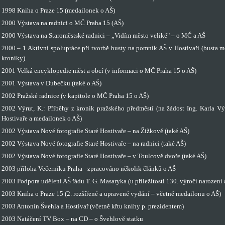
1998 Kniha o Praze 15 (medailonek o AŠ)
2000 Výstava na radnici o MČ Praha 15 (AŠ)
2000 Výstava na Staroměstské radnici – „Vidím město veliké" – o MČ a AŠ
2000 – 1 Aktivní spolupráce při tvorbě busty na pomník AŠ v Hostivaři (busta 
kroniky)
2001 Velká encyklopedie měst a obcí (v informaci o MČ Praha 15 o AŠ)
2001 Výstava v Dubečku (také o AŠ)
2002 Pražské radnice (v kapitole o MČ Praha 15 o AŠ)
2002 Výrut, K.: Příběhy z kronik pražského předměstí (na žádost Ing. Karla Vý
Hostivaře a medailonek o AŠ)
2002 Výstava Nové fotografie Staré Hostivaře – na Žižkově (také AŠ)
2002 Výstava Nové fotografie Staré Hostivaře – na radnici (také AŠ)
2002 Výstava Nové fotografie Staré Hostivaře – v Toulcově dvoře (také AŠ)
2003 příloha Večerníku Praha - zpracováno několik článků o AŠ
2003 Podpora udělení AŠ řádu T. G. Masaryka (u příležitosti 130. výročí narození a
2003 Kniha o Praze 15 (2. rozšířené a upravené vydání – včetně medailonu o AŠ)
2003 Antonín Švehla a Hostivař (včetně křtu knihy p. prezidentem)
2003 Natáčení TV Box – na CD – o Švehlově statku