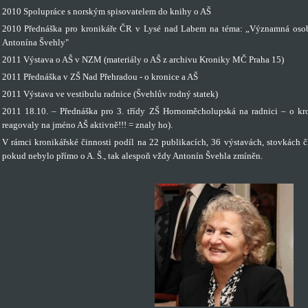
2010 Spolupráce s norským spisovatelem do knihy o AŠ
2010 Přednáška pro kronikáře ČR v Lysé nad Labem na téma: „Významná osob
Antonína Švehly"
2011 Výstava o AŠ v NZM (materiály o AŠ z archivu Kroniky MČ Praha 15)
2011 Přednáška v ZŠ Nad Přehradou - o kronice a AŠ
2011 Výstava ve vestibulu radnice (Švehlův rodný statek)
2011 18.10. – Přednáška pro 3. třídy ZŠ Hornoměcholupská na radnici – o kro
reagovaly na jméno AŠ aktivně!!! = znaly ho).
V rámci kronikářské činnosti podíl na 22 publikacích, 36 výstavách, stovkách čl
pokud nebylo přímo o A. Š., tak alespoň vždy Antonín Švehla zmíněn.