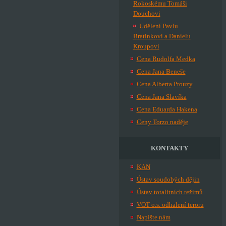
Rokoskému Tomáši
Douchovi
Udělení Pavlu
Bratinkovi a Danielu
Kroupovi
Cena Rudolfa Medka
Cena Jana Beneše
Cena Alberta Prouzy
Cena Jana Slavíka
Cena Eduarda Hakena
Ceny Torzo naděje
KONTAKTY
KAN
Ústav soudobých dějin
Ústav totalitních režimů
VOT o.s. odhalení teroru
Napište nám