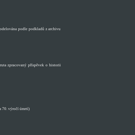
modelována podle podkladů z archivu
ruta zpracovaný příspěvek o historii
 70. výročí úmrtí)