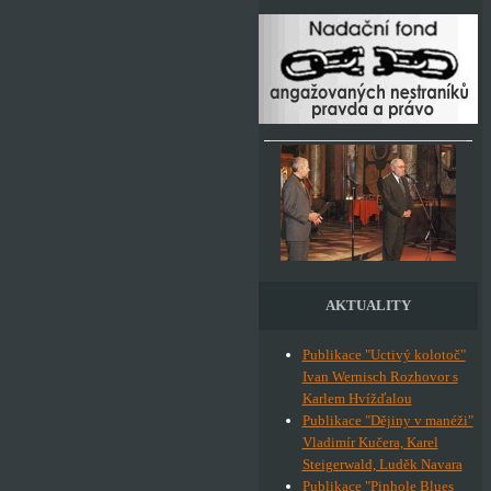
AKTUALITY
Publikace "Uctivý kolotoč"
Ivan Wernisch Rozhovor s
Karlem Hvížďalou
Publikace "Dějiny v manéži"
Vladimír Kučera, Karel
Steigerwald, Luděk Navara
Publikace "Pinhole Blues