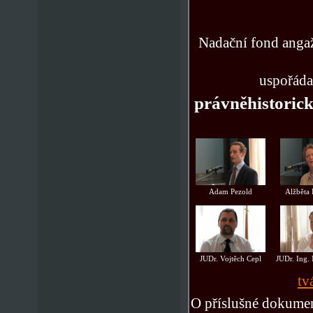
Nadační fond angaž
uspořádal
právněhistoric
Adam Pezold
Alžběta
JUDr. Vojtěch Cepl
JUDr. Ing.
tv
O příslušné dokumen