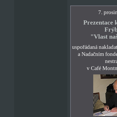
7. prosi
Prezentace 
Frýb
"Vlast na
uspořádaná nakladat
a Nadačním fond
nestr
v Café Montm