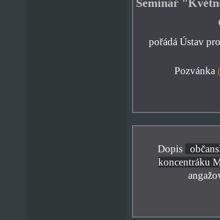
Seminář "Květno
pořádá Ústav pr
Pozvánka
Dopis
občansk
koncentráku M
angažov