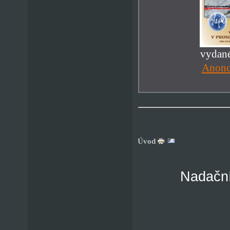
vydané
Anonc
Úvod
Nadační