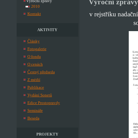
Výroční zprávy
Výroční zprávy
2010
v rejstříku nadač
Kontakt
s
AKTIVITY
Články
Fotogalerie
O fondu
O cenách
Čestný předseda
Z médií
Publikace
Vydání Sonetů
Edice Prostopravdy
Semináře
Beseda
PROJEKTY