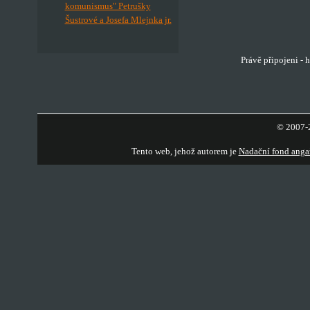
komunismus" Petrušky
Šustrové a Josefa Mlejnka jr.
Právě připojeni - 
© 2007-2
Tento web, jehož autorem je
Nadační fond anga