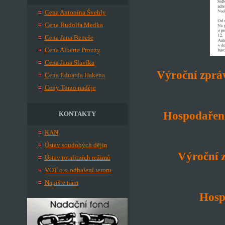
Cena Antonína Švehly
Cena Rudolfa Medka
Cena Jana Beneše
Cena Alberta Prouzy
Cena Jana Slavíka
Výroční zprá
Cena Eduarda Hakena
Ceny Torzo naděje
Hospodaření
KONTAKTY
KAN
Ústav soudobých dějin
Výroční 
Ústav totalitních režimů
VOT o.s. odhalení teroru
Napište nám
Hosp