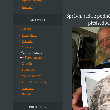
Výroční zprávy
Kontakt
Správní rada z podn
AKTIVITY
předsedou
Články
Fotogalerie
O fondu
O cenách
Čestný předseda
Fotomomentky
Z médií
Publikace
Vydání Sonetů
Edice Prostopravdy
Semináře
Beseda
PROJEKTY