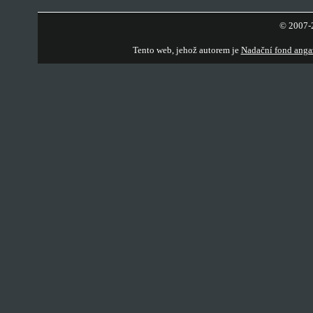
© 2007-2
Tento web, jehož autorem je
Nadační fond anga