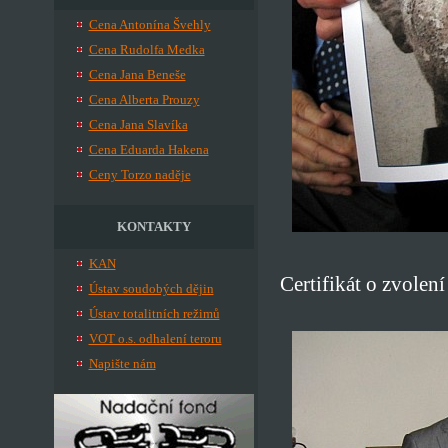
Cena Antonína Švehly
Cena Rudolfa Medka
Cena Jana Beneše
Cena Alberta Prouzy
Cena Jana Slavíka
Cena Eduarda Hakena
Ceny Torzo naděje
KONTAKTY
KAN
Certifikát o zvolen
Ústav soudobých dějin
Ústav totalitních režimů
VOT o.s. odhalení teroru
Napište nám