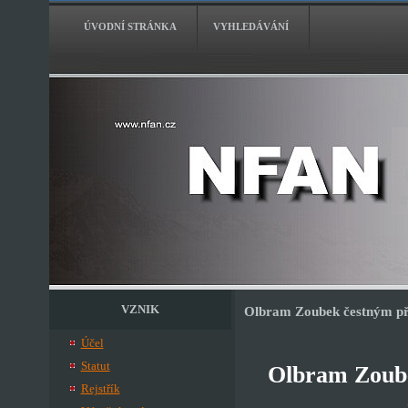
ÚVODNÍ STRÁNKA
VYHLEDÁVÁNÍ
VZNIK
Olbram Zoubek čestným p
Účel
Statut
Olbram Zoube
Rejstřík