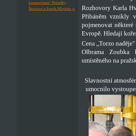
komunismus" Petrušky
Rozhovory Karla Hví
Šustrové a Josefa Mlejnka jr.
Přibáněm vznikly v
pojmenovat některé 
Evropě. Hledají koře
Cena „Torzo naděje"
Olbrama Zoubka k
umístěného na pražs
Slavnostní atmosfé
umocnilo vystoupen