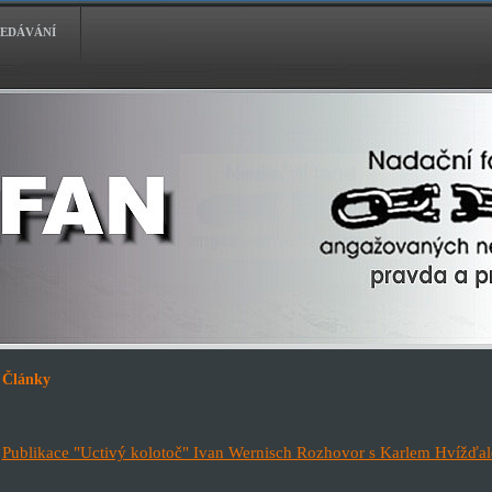
EDÁVÁNÍ
Články
Publikace "Uctivý kolotoč" Ivan Wernisch Rozhovor s Karlem Hvížďa