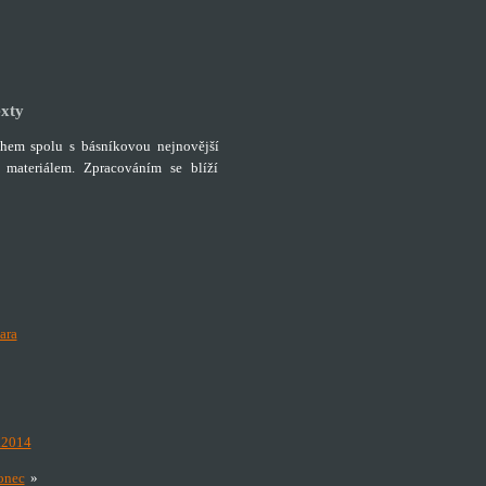
exty
hem spolu s básníkovou nejnovější
 materiálem. Zpracováním se blíží
ara
.2014
onec
»