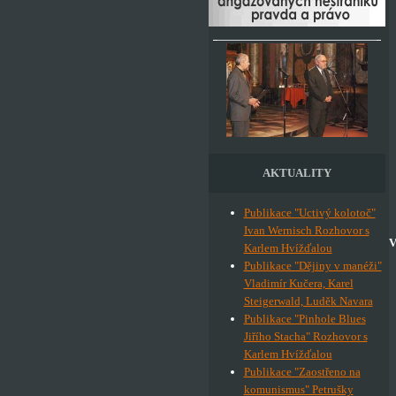
AKTUALITY
Publikace "Uctivý kolotoč"
Ivan Wernisch Rozhovor s
V
Karlem Hvížďalou
Publikace "Dějiny v manéži"
Vladimír Kučera, Karel
Steigerwald, Luděk Navara
Publikace "Pinhole Blues
Jiřího Stacha" Rozhovor s
Karlem Hvížďalou
Publikace "Zaostřeno na
komunismus" Petrušky