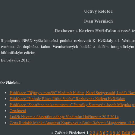
Uctivý kolotoč
Ivan Wernisch
Rozhovor s Karlem Hvížďalou a nové t
S podporou NFAN vyšla konečná podoba rozhovorů K. Hvížďaly s I. Wernisc
tvorbou. Je doplněna řadou Wernischových koláží a dalším fotografickým
bibliofilským edicím.
Euroslavica 2013
íce článků...
Publikace "Dějiny v manéži" Vladimír Kučera, Karel Steigerwald, Luděk Nav
Publikace "Pinhole Blues Jiřího Stacha" Rozhovor s Karlem Hvížďalou
Publikace "Zaostřeno na komunismus" Petrušky Šustrové a Josefa Mlejnka jr.
Oznámení
Luděk Navara o účastníku odboje Vladimíru Hučínovi z 20.5.2014
Cena Rudolfa Medka Anastasii Kopřivové a Paulu Robertu Magoczimu 13.5
«
Začátek
Předchozí
1
2
3
4
5
6
7
8
9
10
Další
K