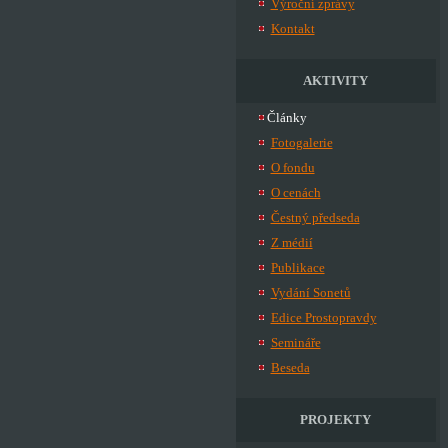
Výroční zprávy
Kontakt
AKTIVITY
Články
Fotogalerie
O fondu
O cenách
Čestný předseda
Z médií
Publikace
Vydání Sonetů
Edice Prostopravdy
Semináře
Beseda
PROJEKTY