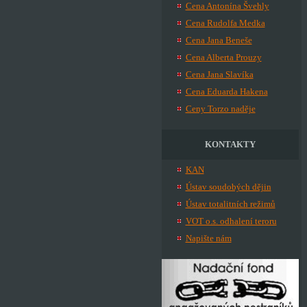
Cena Antonína Švehly
Cena Rudolfa Medka
Cena Jana Beneše
Cena Alberta Prouzy
Cena Jana Slavíka
Cena Eduarda Hakena
Ceny Torzo naděje
KONTAKTY
KAN
Ústav soudobých dějin
Ústav totalitních režimů
VOT o.s. odhalení teroru
Napište nám