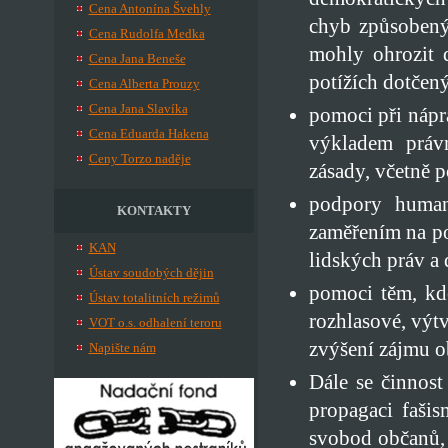
Cena Antonína Švehly
chyb způsobený
Cena Rudolfa Medka
mohly ohrozit 
Cena Jana Beneše
potížích dotčen
Cena Alberta Prouzy
Cena Jana Slavíka
pomoci při náp
Cena Eduarda Hakena
výkladem práv
Ceny Torzo naděje
zásady, včetně p
podpory humani
KONTAKTY
zaměřením na po
KAN
lidských práv a
Ústav soudobých dějin
pomoci těm, kdo
Ústav totalitních režimů
rozhlasové, výt
VOT o.s. odhalení teroru
zvýšení zájmu o
Napište nám
Dále se činnost
propagaci fašis
svobod občanů, 