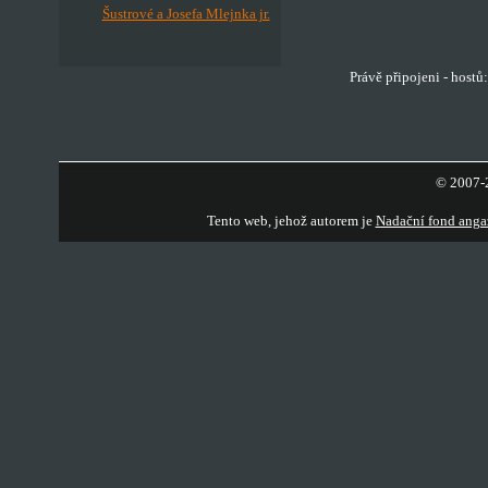
Šustrové a Josefa Mlejnka jr.
Právě připojeni - hostů
© 2007-2
Tento web, jehož autorem je
Nadační fond anga