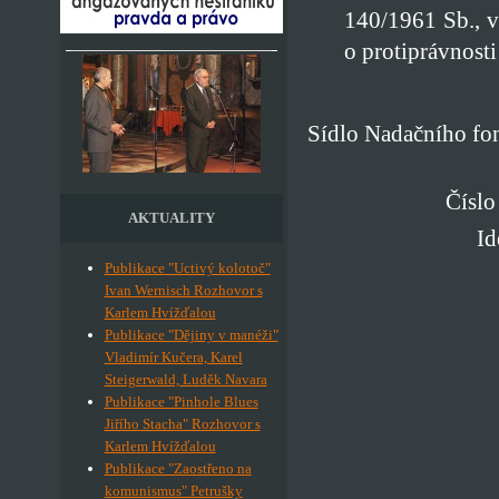
140/1961 Sb., v
o protiprávnost
Sídlo Nadačního fon
Číslo
AKTUALITY
Id
Publikace "Uctivý kolotoč"
Ivan Wernisch Rozhovor s
Karlem Hvížďalou
Publikace "Dějiny v manéži"
Vladimír Kučera, Karel
Steigerwald, Luděk Navara
Publikace "Pinhole Blues
Jiřího Stacha" Rozhovor s
Karlem Hvížďalou
Publikace "Zaostřeno na
komunismus" Petrušky