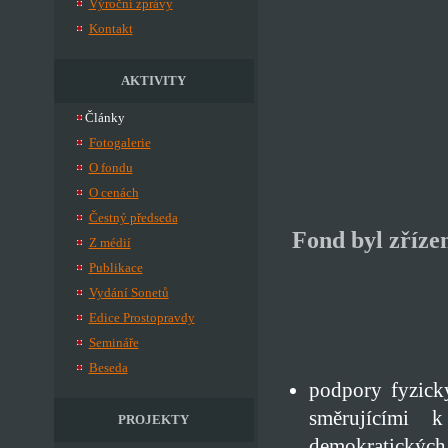
Výroční zprávy
Kontakt
AKTIVITY
Články
Fotogalerie
O fondu
O cenách
Čestný předseda
Fond byl zříze
Z médií
Publikace
Vydání Sonetů
Edice Prostopravdy
Semináře
Beseda
podpory fyzický
směrujícími k
PROJEKTY
demokratických