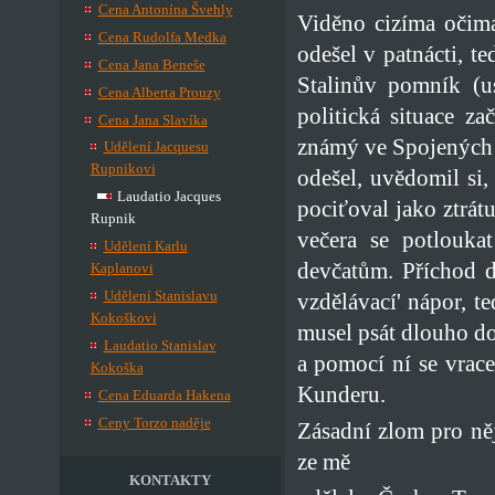
Cena Antonína Švehly
Viděno cizíma očima,
Cena Rudolfa Medka
odešel v patnácti, t
Cena Jana Beneše
Stalinův pomník (u
Cena Alberta Prouzy
politická situace z
Cena Jana Slavíka
známý ve Spojených st
Udělení Jacquesu
Rupnikovi
odešel, uvědomil si
Laudatio Jacques
pociťoval jako ztrát
Rupnik
večera se potlouka
Udělení Karlu
devčatům. Příchod 
Kaplanovi
Udělení Stanislavu
vzdělávací' nápor, t
Kokoškovi
musel psát dlouho do
Laudatio Stanislav
a pomocí ní se vrace
Kokoška
Kunderu.
Cena Eduarda Hakena
Ceny Torzo naděje
Zásadní zlom pro ně
ze mě
KONTAKTY