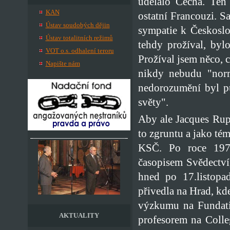
udělalo Čecha. Ten 
KAN
ostatní Francouzi. S
Ústav soudobých dějin
sympatie k Českosl
Ústav totalitních režimů
tehdy prožíval, bylo
VOT o.s. odhalení teroru
Prožíval jsem něco, c
Napište nám
nikdy nebudu "norm
nedorozumění byl p
světy".
Aby ale Jacques Rupn
to zgruntu a jako tém
KSČ. Po roce 1977
časopisem Svědectví
hned po 17.listopa
přivedla na Hrad, kde
výzkumu na Fundatio
AKTUALITY
profesorem na Coll