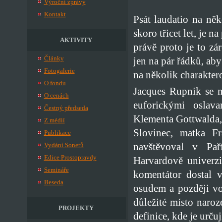
Výroční zprávy
Kontakt
Psát laudatio na ně
skoro třicet let, je 
AKTIVITY
právě proto je to zá
Články
jen na pár řádků, ab
Fotogalerie
na několik charakter
O fondu
Jacques Rupnik se n
O cenách
euforickými oslav
Čestný předseda
Klementa Gottwalda, 
Z médií
Slovinec, matka Fr
Publikace
navštěvoval v Pař
Vydání Sonetů
Edice Prostopravdy
Harvardově univerzi
Semináře
komentátor dostal 
Beseda
osudem a později vo
důležité místo naro
PROJEKTY
definice, kde je urču