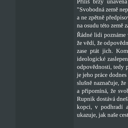
Příliš brzy unavená
"Svobodná země nepo
a ne zpětně předpiso
na osudu této země zá
Řádné lidi poznáme v
že vědí, že odpověd
zase ptát jich. Kom
ideologické zaslepen
odpovědnosti, tedy 
je jeho práce dodnes
slušně naznačuje, ž
a připomíná, že svo
Rupnik dostává dnešn
kopci, v podhradí 
ukazuje, jak naše ce