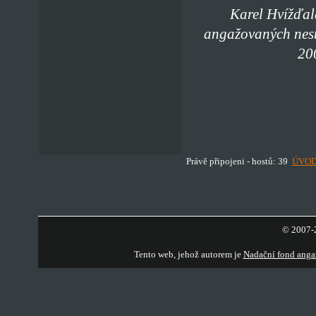
Karel Hvížďal
angažovaných nest
20
Právě připojeni - hostů: 39
ÚVO
© 2007-2
Tento web, jehož autorem je
Nadační fond anga