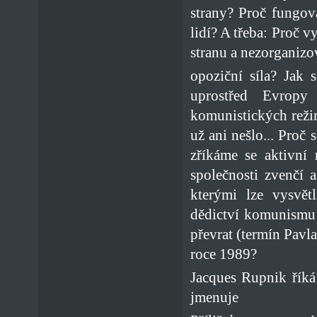
strany? Proč fungov
lidí? A třeba: Proč v
stranu a nezorganizov
opoziční síla? Jak 
uprostřed Evropy 
komunistických reži
už ani nešlo... Proč 
zříkáme se aktivní 
společnosti zvenčí 
kterými lze vysvět
dědictví komunismu 
převrat (termín Pavl
roce 1989?
Jacques Rupnik říká 
jmenuje