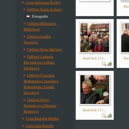
Cena Antonína Švehly
Kare
Udělení Karlu Jechovi
Fotografie
Udělení Miloslavu
Růžičkovi
Udělení Luďku
Navarovi
Udělení Petru Havlovi
Udělení Ludmile
Karel Jech 12.1...
Kare
Havránkové a Marii
Zdeňkové
Udělení Čestmíru
Hofhanzlovi Jaroslavu
Rokoskému Tomáši
Douchovi
Udělení Pavlu
Bratinkovi a Danielu
Karel Jech 12.1...
Kroupovi
Cena Rudolfa Medka
Cena Jana Beneše