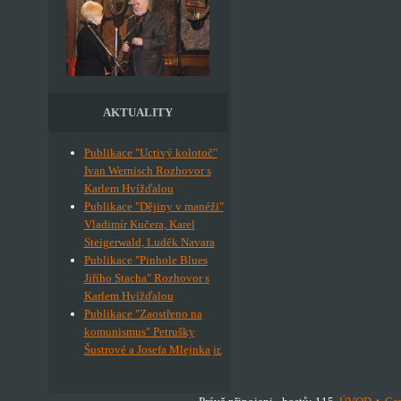
AKTUALITY
Publikace "Uctivý kolotoč"
Ivan Wernisch Rozhovor s
Karlem Hvížďalou
Publikace "Dějiny v manéži"
Vladimír Kučera, Karel
Steigerwald, Luděk Navara
Publikace "Pinhole Blues
Jiřího Stacha" Rozhovor s
Karlem Hvížďalou
Publikace "Zaostřeno na
komunismus" Petrušky
Šustrové a Josefa Mlejnka jr.