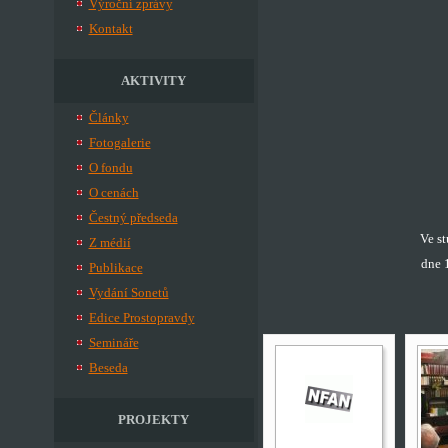
Výroční zprávy
Kontakt
AKTIVITY
Články
Fotogalerie
O fondu
O cenách
Čestný předseda
Ve s
Z médií
dne 
Publikace
Vydání Sonetů
Edice Prostopravdy
Semináře
Beseda
PROJEKTY