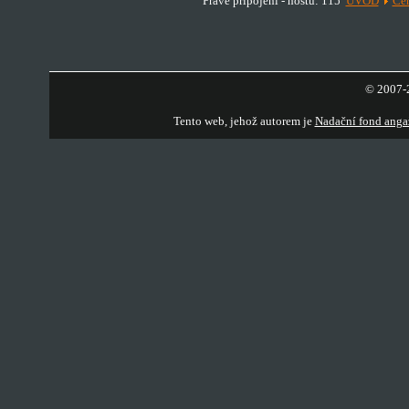
Právě připojeni - hostů: 115
ÚVOD
Cen
© 2007-2
Tento web, jehož autorem je
Nadační fond anga