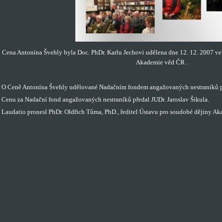
Cena Antonína Švehly byla Doc. PhDr. Karlu Jechovi udělena dne 12. 12. 2007 v
Akademie věd ČR .
O Ceně Antonína Švehly udělované Nadačním fondem angažovaných nestraníků pr
Cenu za Nadační fond angažovaných nestraníků předal JUDr. Jaroslav Šikula.
Laudatio pronesl PhDr. Oldřich Tůma, PhD., ředitel Ústavu pro soudobé dějiny A