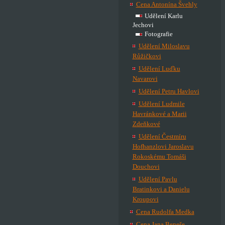
Cena Antonína Švehly
Udělení Karlu
Jechovi
Fotografie
Udělení Miloslavu
Růžičkovi
Udělení Luďku
Navarovi
Udělení Petru Havlovi
Udělení Ludmile
Havránkové a Marii
Zdeňkové
Udělení Čestmíru
Hofhanzlovi Jaroslavu
Rokoskému Tomáši
Douchovi
Udělení Pavlu
Bratinkovi a Danielu
Kroupovi
Cena Rudolfa Medka
Cena Jana Beneše