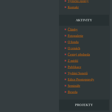
Výroční zprávy
Kontakt
AKTIVITY
Články
Fotogalerie
O fondu
O cenách
Čestný předseda
Z médií
Publikace
Vydání Sonetů
Edice Prostopravdy
Semináře
Beseda
PROJEKTY