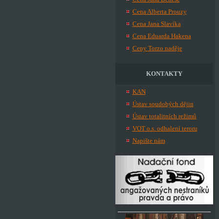
Cena Alberta Prouzy
Cena Jana Slavíka
Cena Eduarda Hakena
Ceny Torzo naděje
KONTAKTY
KAN
Ústav soudobých dějin
Ústav totalitních režimů
VOT o.s. odhalení teroru
Napište nám