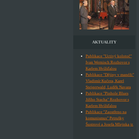
AKTUALITY
Publikace "Uctivý kolotoč"
Ivan Wernisch Rozhovor s
Karlem Hvížďalou
Publikace "Dějiny v manéži"
Vladimír Kučera, Karel
Steigerwald, Luděk Navara
Publikace "Pinhole Blues
Jiřího Stacha" Rozhovor s
Karlem Hvížďalou
Publikace "Zaostřeno na
komunismus" Petrušky
Šustrové a Josefa Mlejnka jr.