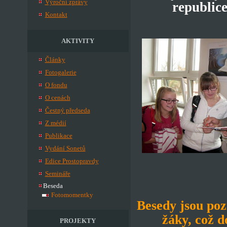
Výroční zprávy
republic
Kontakt
AKTIVITY
Články
Fotogalerie
O fondu
O cenách
Čestný předseda
Z médií
Publikace
Vydání Sonetů
Edice Prostopravdy
Semináře
Beseda
Fotomomentky
Besedy jsou poz
žáky, což 
PROJEKTY