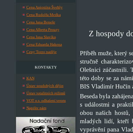
Cena Antonína Švehly
Cena Rudolfa Medka
Cena Jana Beneše
Cena Alberta Prouzy
Z hospody d
Cena Jana Slavíka
Cena Eduarda Hakena
Ceny Torzo naděje
Příběh muže, který s
stručně charakteriz
KONTAKTY
Olešnici zúčastnili.
této doby se za námi 
KAN
BIS Vladimír Hučín 
Ústav soudobých dějin
Ústav totalitních režimů
Beseda byla zahájen
VOT o.s. odhalení teroru
s událostmi a prakt
Napište nám
obou našich hostů, 
mladých lidí, kteří 
vyprávění pana Vlad