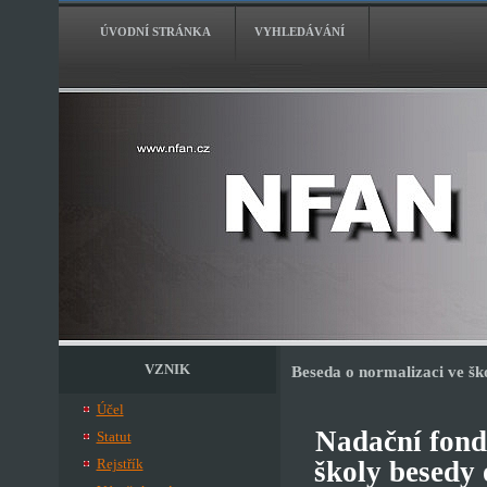
ÚVODNÍ STRÁNKA
VYHLEDÁVÁNÍ
VZNIK
Beseda o normalizaci ve ško
Účel
Nadační fond
Statut
Rejstřík
školy besedy 