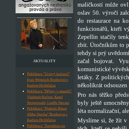
maličkostí může ovl
oslav 50. výročí zal
do restaurace na k
funkcionářů, kteří v
Zepellin stačily te
zbit. Útočníkům to p
tehdy si prý uvědomi
začal bojovat. Vyu
AKTUALITY
komunistické vývěsk
Publikace "Uctivý kolotoč"
letáky. Z politickýc
Ivan Wernisch Rozhovor s
několikrát odsouzen 
Karlem Hvížďalou
Publikace "Dějiny v manéži"
Pro nás těžko předs
Vladimír Kučera, Karel
byly ještě umocněny
Steigerwald, Luděk Navara
Publikace "Pinhole Blues
léta normalizační, a
Jiřího Stacha" Rozhovor s
Myslíme si, že žít v
Karlem Hvížďalou
Publikace "Zaostřeno na
těch, kteří se nebá