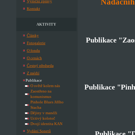
Nadačníh
Výroční zprávy
Kontakt
AKTIVITY
Články
Publikace "Zao
Fotogalerie
O fondu
O cenách
Čestný předseda
Z médií
Publikace
Publikace "Pinh
O světě kolem nás
Zaostřeno na
komunismus
Pinhole Blues Jiřího
Stacha
Dějiny v manéži
Uctivý kolotoč
Dvojí identita KAN
Vydání Sonetů
Publikace "D