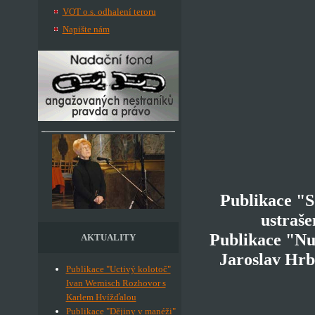
VOT o.s. odhalení teroru
Napište nám
Publikace "S
ustraše
Publikace "Nul
AKTUALITY
Jaroslav Hrb
Publikace "Uctivý kolotoč"
Ivan Wernisch Rozhovor s
Karlem Hvížďalou
Publikace "Dějiny v manéži"