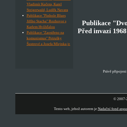
Vladimír Kučera, Karel
Steigerwald, Luděk Navara
Publikace "Pinhole Blues
Jiřího Stacha" Rozhovor s
Publikace "Dvo
Karlem Hvížďalou
Před invazí 1968
Publikace "Zaostřeno na
komunismus" Petrušky
Šustrové a Josefa Mlejnka jr.
Právě připojeni
© 2007-2
Tento web, jehož autorem je
Nadační fond anga