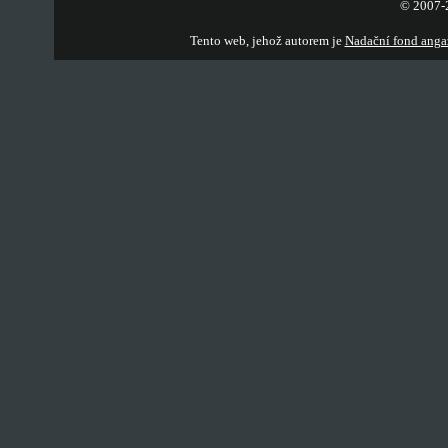
© 2007-2
Tento web, jehož autorem je
Nadační fond anga