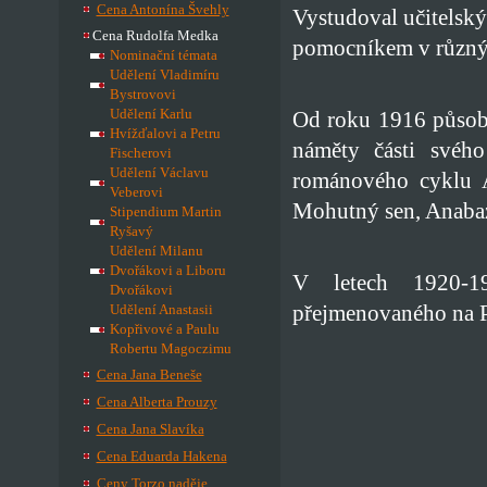
Cena Antonína Švehly
Vystudoval učitelský
Cena Rudolfa Medka
pomocníkem v různýc
Nominační témata
Udělení Vladimíru
Bystrovovi
Udělení Karlu
Od roku 1916 působi
Hvížďalovi a Petru
náměty části svého
Fischerovi
Udělení Václavu
románového cyklu A
Veberovi
Mohutný sen, Anabaz
Stipendium Martin
Ryšavý
Udělení Milanu
Dvořákovi a Liboru
V letech 1920-19
Dvořákovi
přejmenovaného na 
Udělení Anastasii
Kopřivové a Paulu
Robertu Magoczimu
Cena Jana Beneše
Cena Alberta Prouzy
Cena Jana Slavíka
Cena Eduarda Hakena
Ceny Torzo naděje