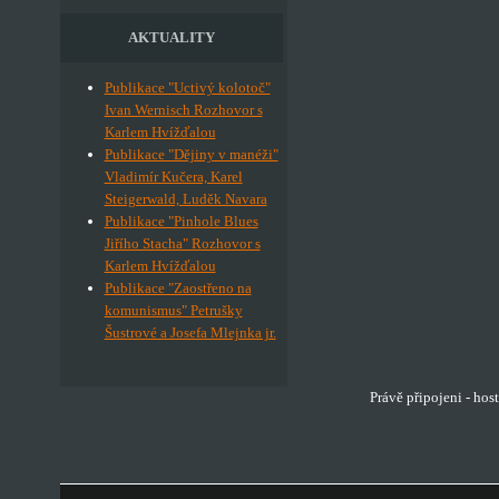
AKTUALITY
Publikace "Uctivý kolotoč"
Ivan Wernisch Rozhovor s
Karlem Hvížďalou
Publikace "Dějiny v manéži"
Vladimír Kučera, Karel
Steigerwald, Luděk Navara
Publikace "Pinhole Blues
Jiřího Stacha" Rozhovor s
Karlem Hvížďalou
Publikace "Zaostřeno na
komunismus" Petrušky
Šustrové a Josefa Mlejnka jr.
Právě připojeni - hos