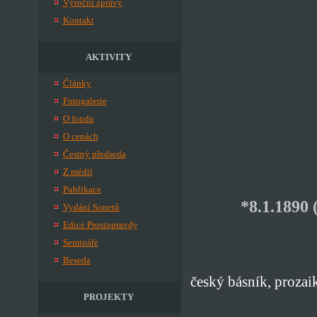
Výroční zprávy
Kontakt
AKTIVITY
Články
Fotogalerie
O fondu
O cenách
Čestný předseda
Z médií
Publikace
*8.1.1890 
Vydání Sonetů
Edice Prostopravdy
Semináře
Beseda
český básník, prozaik
PROJEKTY