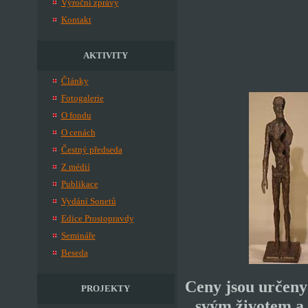
Výroční zprávy
Kontakt
AKTIVITY
Články
Fotogalerie
O fondu
O cenách
Čestný předseda
Z médií
Publikace
Vydání Sonetů
Edice Prostopravdy
Semináře
Beseda
Ceny jsou určeny
PROJEKTY
svým životem a 