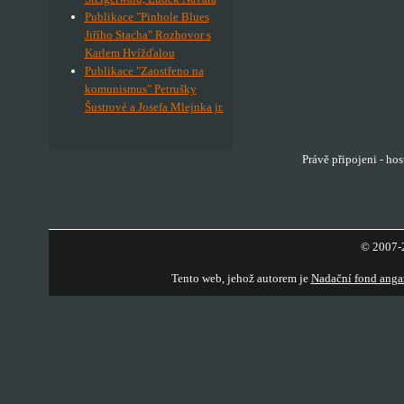
Publikace "Pinhole Blues
Jiřího Stacha" Rozhovor s
Karlem Hvížďalou
Publikace "Zaostřeno na
komunismus" Petrušky
Šustrové a Josefa Mlejnka jr.
Právě připojeni - ho
© 2007-2
Tento web, jehož autorem je
Nadační fond anga