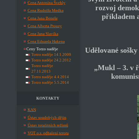
Cena Antonína Švehly
rozvoj demokr
Cena Rudolfa Medka
příkladem a
Cena Jana Beneše
Cena Alberta Prouzy
Cena Jana Slavíka
Cena Eduarda Hakena
Udělované sošky
Ceny Torzo naděje
Torzo naděje 14.1.2009
Torzo naděje 24.2.2012
Torzo naděje
„Mukl – 3. v 
27.11.2013
komunis
Torzo naděje 4.4.2014
Torzo naděje 5.5.2014
KONTAKTY
KAN
Ústav soudobých dějin
Ústav totalitních režimů
VOT o.s. odhalení teroru