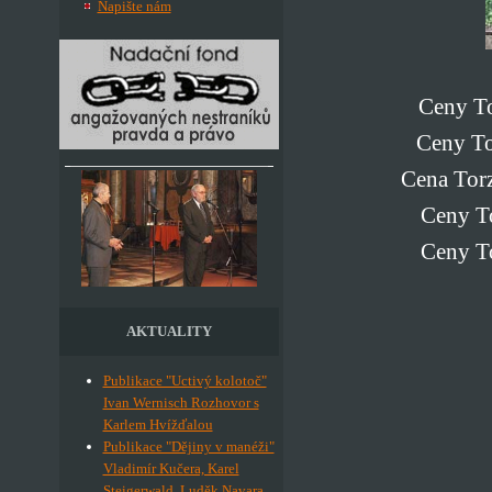
Napište nám
Ceny To
Ceny To
Cena Torz
Ceny To
Ceny To
AKTUALITY
Publikace "Uctivý kolotoč"
Ivan Wernisch Rozhovor s
Karlem Hvížďalou
Publikace "Dějiny v manéži"
Vladimír Kučera, Karel
Steigerwald, Luděk Navara