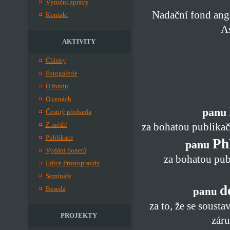
Výroční zprávy
Nadační fond ang
Kontakt
A
AKTIVITY
Články
Fotogalerie
O fondu
O cenách
panu
Čestný předseda
Z médií
za bohatou publikačn
Publikace
Ph
panu
Vydání Sonetů
za bohatou publ
Edice Prostopravdy
Semináře
d
Beseda
panu
za to, že se soust
PROJEKTY
zár