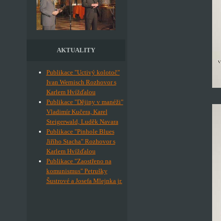
AKTUALITY
Publikace "Uctivý kolotoč"
Ivan Wernisch Rozhovor s
Karlem Hvížďalou
Publikace "Dějiny v manéži"
Vladimír Kučera, Karel
Steigerwald, Luděk Navara
Publikace "Pinhole Blues
Jiřího Stacha" Rozhovor s
Karlem Hvížďalou
Publikace "Zaostřeno na
komunismus" Petrušky
Šustrové a Josefa Mlejnka jr.