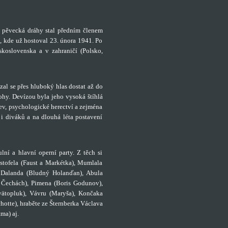
 pěvecká dráhy stal předním členem
, kde už hostoval 23. února 1941. Po
koslovenska a v zahraničí (Polsko,
 se přes hluboký hlas dostat až do
hy. Devízou byla jeho vysoká štíhlá
jev, psychologické herectví a zejména
 i diváků a na dlouhá léta postavení
lní a hlavní operní party. Z těch si
stofela (Faust a Markétka), Mumlala
), Dalanda (Bludný Holanďan), Abula
 Čechách), Pimena (Boris Godunov),
Svätopluk), Vávru (Maryša), Končaka
hotte), hraběte ze Šternberka Václava
ma) aj.