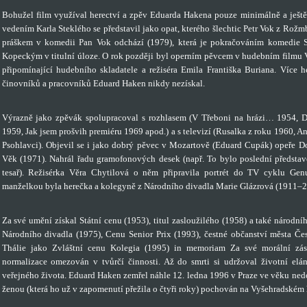
Bohužel film využíval herectví a zpěv Eduarda Hakena pouze minimálně a ještě
vedením Karla Steklého se představil jako opat, kterého šlechtic Petr Vok z Rož
práškem v komedii Pan Vok odchází (1979), která je pokračováním komedie 
Kopeckým v titulní úloze. O rok později byl operním pěvcem v hudebním filmu V
připomínající hudebního skladatele a režiséra Emila Františka Buriana. Více
činovníků a pracovníků Eduard Haken nikdy nezískal.
Výrazně jako zpěvák spolupracoval s rozhlasem (V Třeboni na hrázi… 1954, 
1959, Jak jsem prošvih premiéru 1969 apod.) a s televizí (Rusalka z roku 1960, A
Psohlavci). Objevil se i jako dobrý pěvec v Mozartově (Eduard Cupák) opeře Do
Věk (1971). Nahrál řadu gramofonových desek (např. To bylo poslední představe
tesař). Režisérka Věra Chytilová o něm připravila portrét do TV cyklu Ge
manželkou byla herečka a kolegyně z Národního divadla Marie Glázrová (1911–200
Za své umění získal Státní cenu (1953), titul zasloužilého (1958) a také národn
Národního divadla (1975), Cenu Senior Prix (1993), čestné občanství města Če
Thálie jako Zvláštní cenu Kolegia (1995) in memoriam Za své morální zá
normalizace omezován v tvůrčí činnosti. Až do smrti si udržoval životní elá
veřejného života. Eduard Haken zemřel náhle 12. ledna 1996 v Praze ve věku nedoži
ženou (která ho už v zapomenutí přežila o čtyři roky) pochován na Vyšehradském 