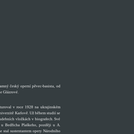
amný český operní pěvec-basista, od
e Glázrové.
turoval v roce 1928 na ukrajinském
verzitě Karlově. Už během studií se
hudebních vložkách v biografech. Své
u Bedřicha Plaškeho, později u A.
 se stal sustentantem opery Národního