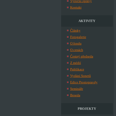
Výroční zprávy
Kontakt
AKTIVITY
Články
Fotogalerie
O fondu
O cenách
Čestný předseda
Z médií
Publikace
Vydání Sonetů
Edice Prostopravdy
Semináře
Beseda
PROJEKTY