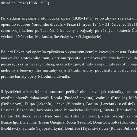
divadla v Praze (1936–1938).
Po krátkém angažmá v olomoucké opeře (1938–1941) se po zbytek své aktivní
operního souboru Národního divadla v Praze (1. srpen 1941 – 31. červenec 1991)
celou svoji kariéru pořádal četné koncerty a zájezdy po různých koutech Čes
východní Německo, Maďarsko, Sovětský svaz či Jugoslávie).
Eduard Haken byl operním zpěvákem s výrazným černým kovovým basem. Dokázal
naříkavého groteskního tónu, který mu zpočátku zaručoval převážně komické úlo
postava, úzký usměvavý obličej, asketický zjev, strnulý a nepohnutý jevištní pro
mohutný i barevný hlas mu záhy zajistil titulní úlohy, popularitu u posluchačů
prvního basisty opery Národního divadla.
S fyzickými a hereckými vlastnostmi pečlivě obohacoval jak epizodky, tak titu
uveďme hlavně: dohazovače Kecala (Prodaná nevěsta), vodníka (Rusalka), Mefi
(Dvě vdovy), Filipa (Jakobín), Janka (V studni), Basilia (Lazebník sevillský
Hassana (Bagdadský lazebník), otce Palouckého (Hubička), Kmeta (Braniboři v
Beneše (Dalibor), Ivana (Ivan Susanin), Hilseho (Tkalci), krále Svätopluka (
(Kníže Igor), Gremina (Evžen Oněgin), Rocca (Fidelio), Dona Quichotta (Don Quic
(Psohlavci), rychtáře (Její pastorkyňa), Bonifáce (Tajemství), otce (Romeo, Julie a t