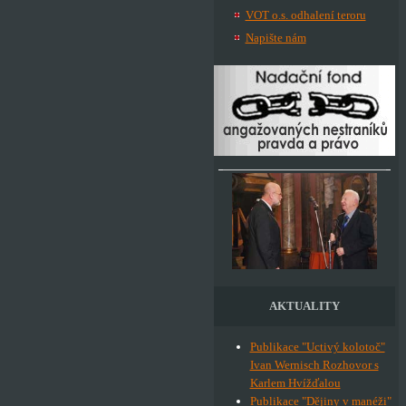
VOT o.s. odhalení teroru
Napište nám
AKTUALITY
Publikace "Uctivý kolotoč"
Ivan Wernisch Rozhovor s
Karlem Hvížďalou
Publikace "Dějiny v manéži"