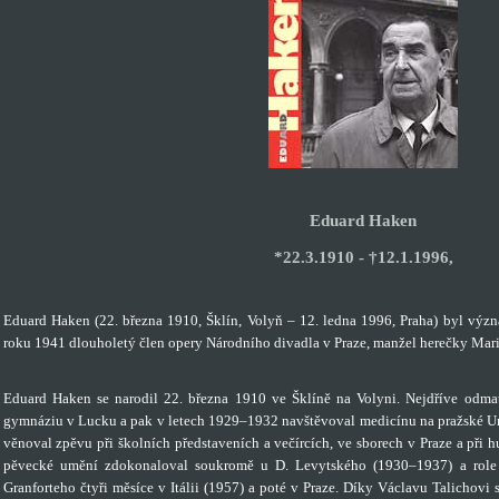
Eduard Haken
*22.3.1910 - †12.1.1996,
Eduard Haken (22. března 1910, Šklín, Volyň – 12. ledna 1996, Praha) byl význ
roku 1941 dlouholetý člen opery Národního divadla v Praze, manžel herečky Mari
Eduard Haken se narodil 22. března 1910 ve Šklíně na Volyni. Nejdříve odma
gymnáziu v Lucku a pak v letech 1929–1932 navštěvoval medicínu na pražské Uni
věnoval zpěvu při školních představeních a večírcích, ve sborech v Praze a při 
pěvecké umění zdokonaloval soukromě u D. Levytského (1930–1937) a role 
Granforteho čtyři měsíce v Itálii (1957) a poté v Praze. Díky Václavu Talichovi