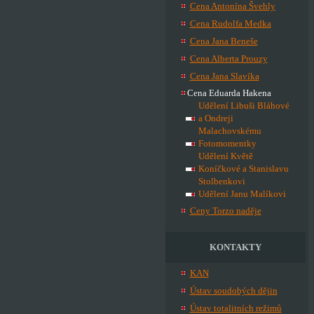
Cena Antonína Švehly
Cena Rudolfa Medka
Cena Jana Beneše
Cena Alberta Prouzy
Cena Jana Slavíka
Cena Eduarda Hakena
Udělení Libuši Bláhové
a Ondreji
Malachovskému
Fotomomentky
Udělení Květě
Koníčkové a Stanislavu
Stolbenkovi
Udělení Janu Malíkovi
Ceny Torzo naděje
KONTAKTY
KAN
Ústav soudobých dějin
Ústav totalitních režimů