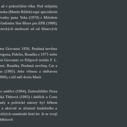
 až v pokročilém věku. Pod režijním
mberka (Martin Růžek) uspí speciálním
Svatby pana Voka (1970) s Milošem
ladimíra Síse Blues pro EFB (1980),
 hereckých možností už od filmových
Don Giovanni 1956, Prodaná nevěsta
ntigona, Fidelio, Rusalka z 1975 nebo
n Giovanni ve Filipově seriálu F. L.
ní, Rusalka, Prodaná nevěsta, Car a
nus (1995). Jeho věrnou a obětavou
0), s níž měl dceru Marii.
ího umělce (1964), Zasloužilého člena
ská Třebová (1995) i dalších a Cenu
sady a politické názory byl během
n a aktivně se účastnil hudebního a
tých osmdesáti šesti let. Je se svojí
hřbitově.