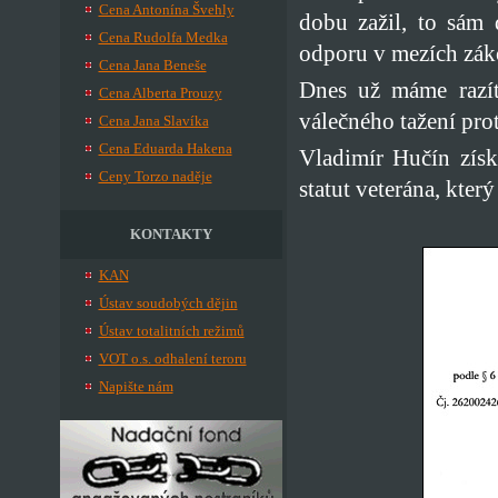
Cena Antonína Švehly
dobu zažil, to sám 
Cena Rudolfa Medka
odporu v mezích záko
Cena Jana Beneše
Dnes už máme razít
Cena Alberta Prouzy
válečného tažení pro
Cena Jana Slavíka
Cena Eduarda Hakena
Vladimír Hučín získ
Ceny Torzo naděje
statut veterána, kter
KONTAKTY
KAN
Ústav soudobých dějin
Ústav totalitních režimů
VOT o.s. odhalení teroru
Napište nám