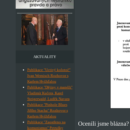
AKTUALITY
Publikace "Uctivý kolotoč"
Ivan Wernisch Rozhovor s
Karlem Hvížďalou
Publikace "Dějiny v manéži"
Vladimír Kučera, Karel
Steigerwald, Luděk Navara
Publikace "Pinhole Blues
Jiřího Stacha" Rozhovor s
Karlem Hvížďalou
Publikace "Zaostřeno na
Ocenili jsme blázna? 
komunismus" Petrušky