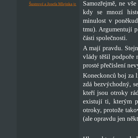
Samozřejmě, ne vše 
Šustrové a Josefa Mlejnka jr.
kdy se mnozí histo
minulost v poněkud 
tmu). Argumentují pr
části společnosti.
A mají pravdu. Stejně
vlády těšil podpoře
prosté přečíslení nev
Koneckonců boj za l
zdá bezvýchodný, se 
kteří jsou otroky rá
existují ti, kterým 
otroky, protože tak
(ale opravdu jen někt