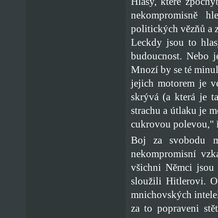
Hlasy, které zpochy
nekompromisně hle
politických vězňů a 
Leckdy jsou to hlas
budoucnost. Nebo j
Mnozí by se té minulo
jejich motorem je ve
skrývá (a která je t
strachu a útlaku je m
cukrovou polevou," 
Boj za svobodu m
nekompromisní vzka
všichni Němci jsou 
sloužili Hitlerovi.
mnichovských intelekt
za to popraveni stět