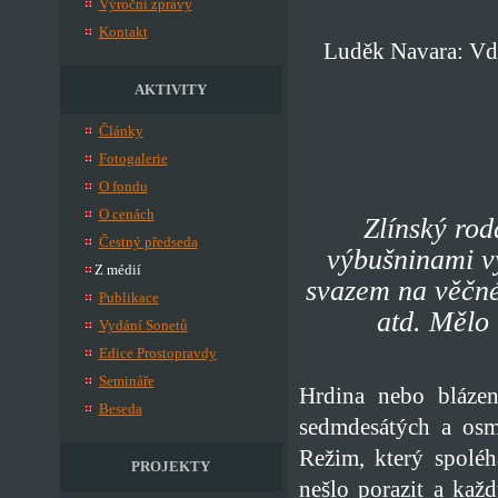
Výroční zprávy
Kontakt
Luděk Navara: Vdě
AKTIVITY
Články
Fotogalerie
O fondu
O cenách
Zlínský rod
Čestný předseda
výbušninami v
Z médií
svazem na věčné
Publikace
atd. Mělo
Vydání Sonetů
Edice Prostopravdy
Semináře
Hrdina nebo blázen
Beseda
sedmdesátých a osm
Režim, který spoléh
PROJEKTY
nešlo porazit a každ