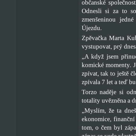
občanské společnost
Odnesli si za to 
zmenšeninou jedné 
Újezdu.
Zpěvačka Marta Kubi
vystupovat, prý dnes
„A když jsem přinu
komické momenty. Já
zpívat, tak to ještě 
zpívala 7 let a teď 
Torzo naděje si od
totality uvězněna a d
„Myslím, že ta dneš
ekonomice, finanční 
tom, o čem byl zápa
zápas se vede vlastně