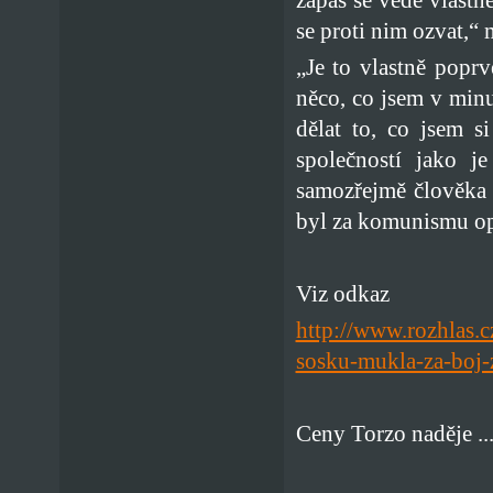
se proti nim ozvat,“
„Je to vlastně popr
něco, co jsem v min
dělat to, co jsem s
společností jako j
samozřejmě člověka 
byl za komunismu o
Viz odkaz
http://www.rozhlas.c
sosku-mukla-za-boj-
Ceny Torzo naděje ..