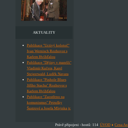
AKTUALITY
Publikace "Uctivý kolotoč"
Ivan Wernisch Rozhovor s
Karlem Hvížďalou
Publikace "Dějiny v manéži"
Vladimír Kučera, Karel
Steigerwald, Luděk Navara
Publikace "Pinhole Blues
Jiřího Stacha" Rozhovor s
Karlem Hvížďalou
Publikace "Zaostřeno na
komunismus" Petrušky
Šustrové a Josefa Mlejnka jr.
Právě připojeni - hostů: 114
ÚVOD
Cena An