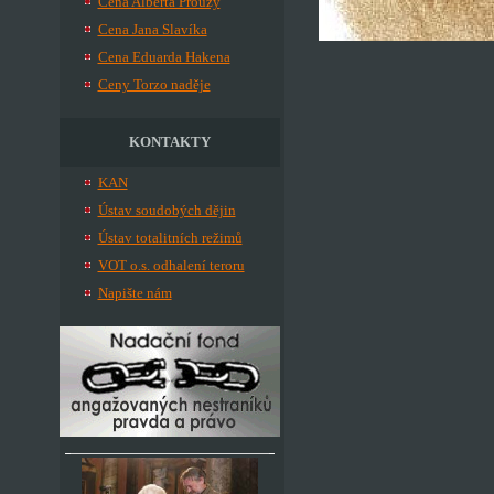
Cena Alberta Prouzy
Cena Jana Slavíka
Cena Eduarda Hakena
Ceny Torzo naděje
KONTAKTY
KAN
Ústav soudobých dějin
Ústav totalitních režimů
VOT o.s. odhalení teroru
Napište nám