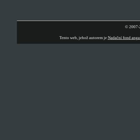
© 2007-2
Tento web, jehož autorem je
Nadační fond anga