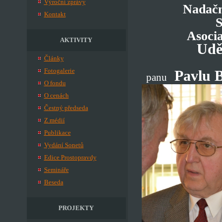
Výroční zprávy
Nadačn
Kontakt
S
Asoci
AKTIVITY
Udě
Články
Fotogalerie
Pavlu 
panu
O fondu
O cenách
Čestný předseda
Z médií
Publikace
Vydání Sonetů
Edice Prostopravdy
Semináře
Beseda
PROJEKTY