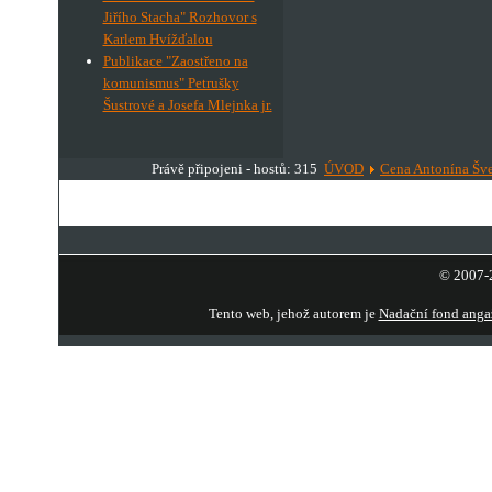
Jiřího Stacha" Rozhovor s
Karlem Hvížďalou
Publikace "Zaostřeno na
komunismus" Petrušky
Šustrové a Josefa Mlejnka jr.
Právě připojeni - hostů: 315
ÚVOD
Cena Antonína Šv
© 2007-2
Tento web, jehož autorem je
Nadační fond anga