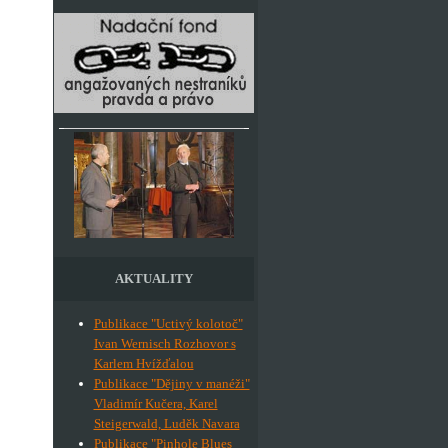
AKTUALITY
Publikace "Uctivý kolotoč"
Ivan Wernisch Rozhovor s
Karlem Hvížďalou
Publikace "Dějiny v manéži"
Vladimír Kučera, Karel
Steigerwald, Luděk Navara
Publikace "Pinhole Blues