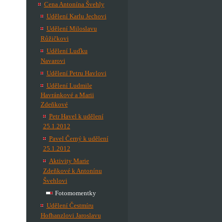
Cena Antonína Švehly
Udělení Karlu Jechovi
Udělení Miloslavu
Růžičkovi
Udělení Luďku
Navarovi
Udělení Petru Havlovi
Udělení Ludmile
Havránkové a Marii
Zdeňkové
Petr Havel k udělení
25.1.2012
Pavel Černý k udělení
25.1.2012
Aktivity Marie
Zdeňkové k Antonínu
Švehlovi
Fotomomentky
Udělení Čestmíru
Hofhanzlovi Jaroslavu