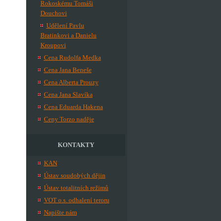
Rokoskému Tomáši
Douchovi
Udělení Pavlu
Bratinkovi a Danielu
Kroupovi
Cena Rudolfa Medka
Cena Jana Beneše
Cena Alberta Prouzy
Cena Jana Slavíka
Cena Eduarda Hakena
Ceny Torzo naděje
KONTAKTY
KAN
Ústav soudobých dějin
Ústav totalitních režimů
VOT o.s. odhalení teroru
Napište nám