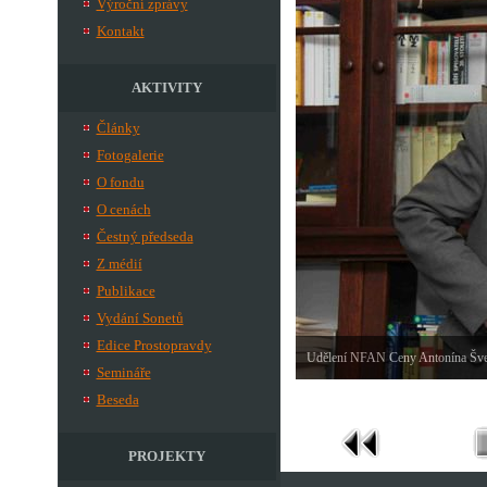
Výroční zprávy
Kontakt
AKTIVITY
Články
Fotogalerie
O fondu
O cenách
Čestný předseda
Z médií
Publikace
Vydání Sonetů
Edice Prostopravdy
Udělení NFAN Ceny Antonína Šveh
Semináře
Beseda
PROJEKTY