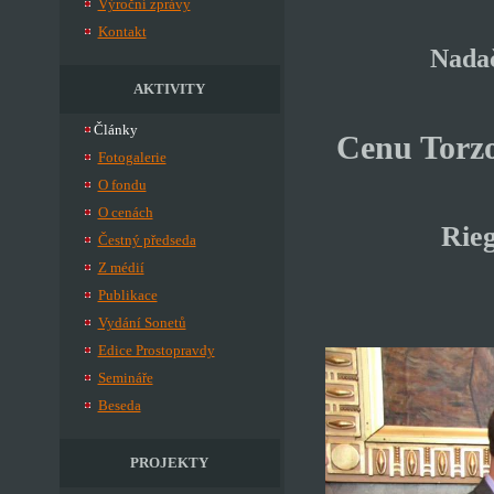
Výroční zprávy
Kontakt
Nadač
AKTIVITY
Články
Cenu Torzo
Fotogalerie
O fondu
O cenách
Rie
Čestný předseda
Z médií
Publikace
Vydání Sonetů
Edice Prostopravdy
Semináře
Beseda
PROJEKTY