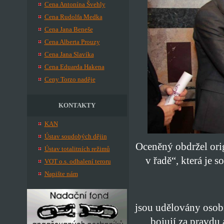
Cena Antonína Švehly
Cena Rudolfa Medka
Cena Jana Beneše
Cena Alberta Prouzy
Cena Jana Slavíka
Cena Eduarda Hakena
Ceny Torzo naděje
KONTAKTY
KAN
Ústav soudobých dějin
Oceněný obdržel ori
Ústav totalitních režimů
v řadě“, která je
VOT o.s. odhalení teroru
Napište nám
jsou udělovány osobn
bojují za pravdu 