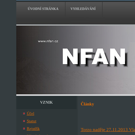
ÚVODNÍ STRÁNKA
VYHLEDÁVÁNÍ
VZNIK
Články
Účel
Statut
Rejstřík
Torzo naděje 27.11.2013 Vl