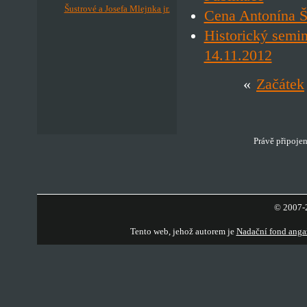
Šustrové a Josefa Mlejnka jr.
Cena Antonína Š
Historický semi
14.11.2012
«
Začátek
Právě připojen
© 2007-2
Tento web, jehož autorem je
Nadační fond anga