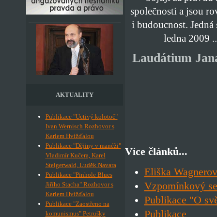
společnosti a jsou ro
i budoucnost. Jedná 
ledna 2009 .
Laudátium Jana
AKTUALITY
Publikace "Uctivý kolotoč"
Ivan Wernisch Rozhovor s
Karlem Hvížďalou
Publikace "Dějiny v manéži"
Více článků...
Vladimír Kučera, Karel
Steigerwald, Luděk Navara
Eliška Wagnerov
Publikace "Pinhole Blues
Vzpomínkový sem
Jiřího Stacha" Rozhovor s
Karlem Hvížďalou
Publikace "O svě
Publikace "Zaostřeno na
Publikace
komunismus" Petrušky