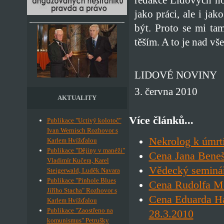
jako práci, ale i ja
být. Proto se mi ta
těším. A to je nad vš
LIDOVÉ NOVINY
3. června 2010
AKTUALITY
Více článků...
Publikace "Uctivý kolotoč"
Ivan Wernisch Rozhovor s
Nekrolog k úmrtí
Karlem Hvížďalou
Publikace "Dějiny v manéži"
Cena Jana Beneš
Vladimír Kučera, Karel
Vědecký seminář
Steigerwald, Luděk Navara
Publikace "Pinhole Blues
Cena Rudolfa Me
Jiřího Stacha" Rozhovor s
Cena Eduarda H
Karlem Hvížďalou
Publikace "Zaostřeno na
28.3.2010
komunismus" Petrušky