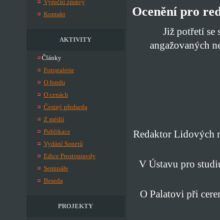
Výroční zprávy
Ocenění pro re
Kontakt
Již potřetí se
AKTIVITY
angažovaných ne
Články
Fotogalerie
O fondu
O cenách
Čestný předseda
Z médií
Publikace
Redaktor Lidových 
Vydání Sonetů
Edice Prostopravdy
V Ústavu pro studi
Semináře
Beseda
O Palatovi při cer
PROJEKTY