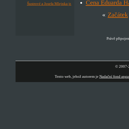
Cena Eduarda H
Šustrové a Josefa Mlejnka jr.
«
Začátek
Právě připojen
© 2007-2
Tento web, jehož autorem je
Nadační fond anga