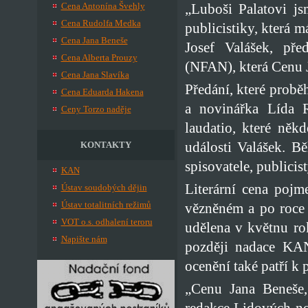
„Luboši Palatovi js
Cena Antonína Švehly
Cena Rudolfa Medka
publicistiky, která m
Cena Jana Beneše
Josef Valášek, př
Cena Alberta Prouzy
(NFAN), která Cenu 
Cena Jana Slavíka
Předání, které probě
Cena Eduarda Hakena
a novinářka Lída R
Ceny Torzo naděje
laudatio, které něk
události Valášek. B
KONTAKTY
spisovatele, publicis
KAN
Literární cena pojm
Ústav soudobých dějin
Ústav totalitních režimů
vězněném a po roce 
VOT o.s. odhalení teroru
udělena v květnu ro
Napište nám
později nadace KAN
ocenění také patří k
„Cenu Jana Beneše,
redakce Lidových no