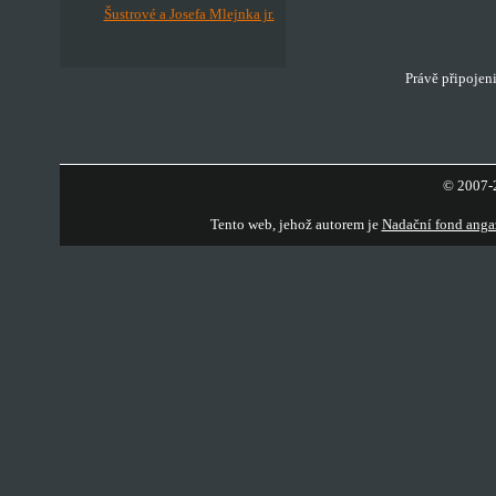
Šustrové a Josefa Mlejnka jr.
Právě připojen
© 2007-2
Tento web, jehož autorem je
Nadační fond anga