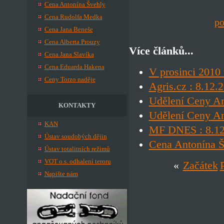
Cena Antonína Švehly
Cena Rudolfa Medka
po
Cena Jana Beneše
Cena Alberta Prouzy
Více článků...
Cena Jana Slavíka
Cena Eduarda Hakena
V prosinci 201
Ceny Torzo naděje
Agris.cz : 8.12.
Udělení Ceny An
KONTAKTY
Udělení Ceny An
KAN
MF DNES : 8.12.
Ústav soudobých dějin
Cena Antonína Š
Ústav totalitních režimů
VOT o.s. odhalení teroru
«
Začátek
Napište nám