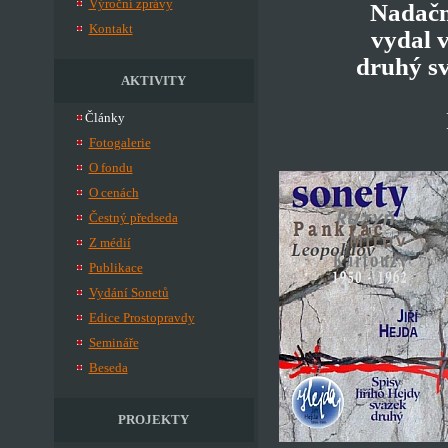
Výroční zprávy
Nadačn
Kontakt
vydal 
druhý s
AKTIVITY
Články
Fotogalerie
O fondu
O cenách
Čestný předseda
Z médií
Publikace
Vydání Sonetů
Edice Prostopravdy
Semináře
Beseda
PROJEKTY