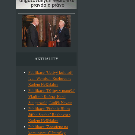
AKTUALITY
Publikace "Uctivý kolotoč"
Ivan Wernisch Rozhovor s
Karlem Hvížďalou
Publikace "Dějiny v manéži"
Vladimír Kučera, Karel
Steigerwald, Luděk Navara
Publikace "Pinhole Blues
Jiřího Stacha" Rozhovor s
Karlem Hvížďalou
Publikace "Zaostřeno na
komunismus" Petrušky