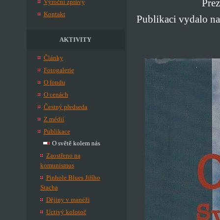
Prez
Výroční zprávy
Kontakt
Publikaci vydalo na
AKTIVITY
Články
Fotogalerie
O fondu
O cenách
Čestný předseda
Z médií
Publikace
O světě kolem nás
Zaostřeno na
komunismus
Pinhole Blues Jiřího
Stacha
Dějiny v manéži
Uctivý kolotoč