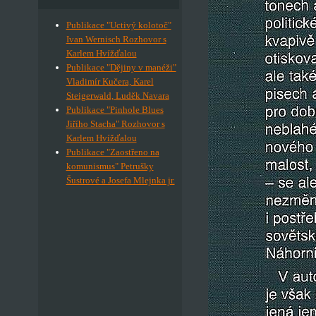
Publikace "Uctivý kolotoč"
Ivan Wernisch Rozhovor s
Karlem Hvížďalou
Publikace "Dějiny v manéži"
Vladimír Kučera, Karel
Steigerwald, Luděk Navara
Publikace "Pinhole Blues
Jiřího Stacha" Rozhovor s
Karlem Hvížďalou
Publikace "Zaostřeno na
komunismus" Petrušky
Šustrové a Josefa Mlejnka jr.