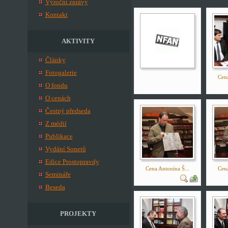
Výroční zprávy
Kontakt
AKTIVITY
Články
Fotogalerie
Cena
O fondu
O cenách
Čestný předseda
Z médií
Publikace
Vydání Sonetů
Edice Prostopravdy
Cena Antonína Š...
Cena
Semináře
Beseda
PROJEKTY