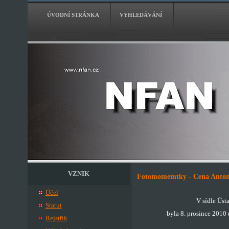
ÚVODNÍ STRÁNKA
VYHLEDÁVÁNÍ
VZNIK
Fotomomemtky - Cena Antoní
Účel
V sídle Úst
Statut
byla 8. prosince 2010
Rejstřík