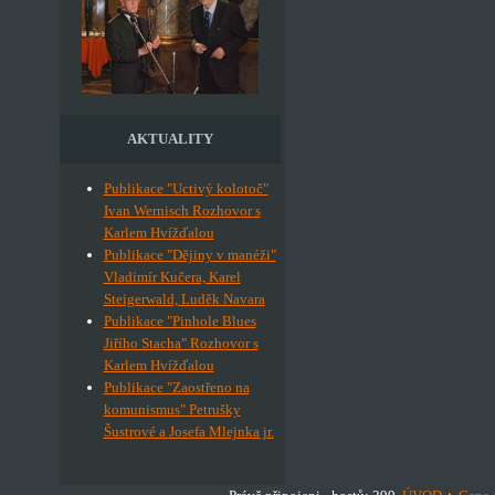
AKTUALITY
Publikace "Uctivý kolotoč"
Ivan Wernisch Rozhovor s
Karlem Hvížďalou
Publikace "Dějiny v manéži"
Vladimír Kučera, Karel
Steigerwald, Luděk Navara
Publikace "Pinhole Blues
Jiřího Stacha" Rozhovor s
Karlem Hvížďalou
Publikace "Zaostřeno na
komunismus" Petrušky
Šustrové a Josefa Mlejnka jr.