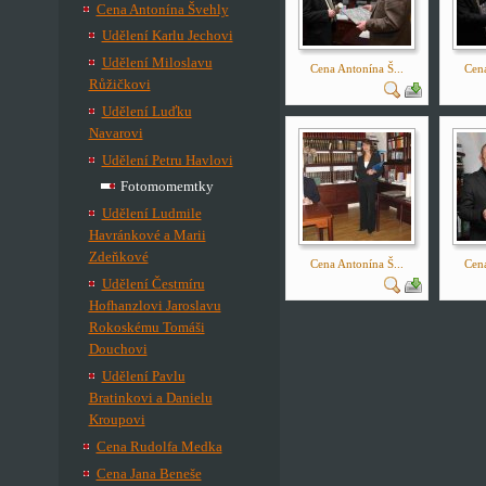
Cena Antonína Švehly
Udělení Karlu Jechovi
Udělení Miloslavu
Cena Antonína Š...
Cena
Růžičkovi
Udělení Luďku
Navarovi
Udělení Petru Havlovi
Fotomomemtky
Udělení Ludmile
Havránkové a Marii
Zdeňkové
Cena Antonína Š...
Cena
Udělení Čestmíru
Hofhanzlovi Jaroslavu
Rokoskému Tomáši
Douchovi
Udělení Pavlu
Bratinkovi a Danielu
Kroupovi
Cena Rudolfa Medka
Cena Jana Beneše