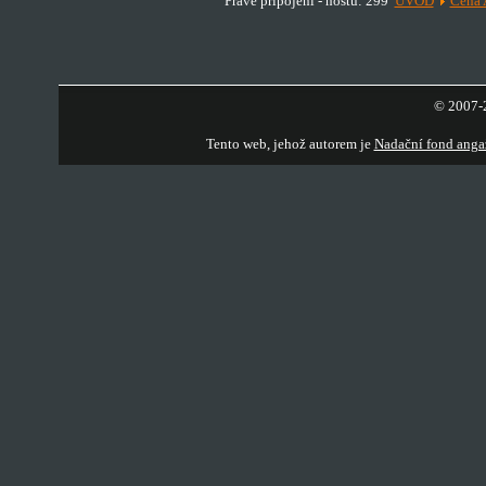
Právě připojeni - hostů: 299
ÚVOD
Cena 
© 2007-2
Tento web, jehož autorem je
Nadační fond anga