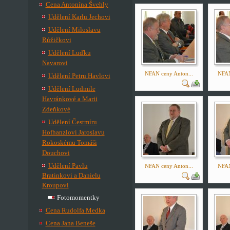
Cena Antonína Švehly
Udělení Karlu Jechovi
Udělení Miloslavu
Růžičkovi
Udělení Luďku
Navarovi
NFAN ceny Anton...
NFAN
Udělení Petru Havlovi
Udělení Ludmile
Havránkové a Marii
Zdeňkové
Udělení Čestmíru
Hofhanzlovi Jaroslavu
Rokoskému Tomáši
Douchovi
Udělení Pavlu
NFAN ceny Anton...
NFAN
Bratinkovi a Danielu
Kroupovi
Fotomomentky
Cena Rudolfa Medka
Cena Jana Beneše