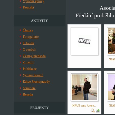
Výroční zprávy
Asocia
Kontakt
Předání proběhlo
AKTIVITY
Články
Fotogalerie
O fondu
O cenách
Čestný předseda
NFAN
Z médií
Publikace
Vydání Sonetů
Edice Prostopravdy
Semináře
Beseda
NFAN ceny Anton...
NFAN
PROJEKTY