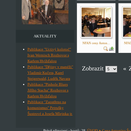
AKTUALITY
NFAN ceny Anton...
NFAN
Publikace "Uctivý kolotoč"
Ivan Wernisch Rozhovor s
Karlem Hvížďalou
Publikace "Dějiny v manéži"
Zobrazit
«
Vladimír Kučera, Karel
Steigerwald, Luděk Navara
Publikace "Pinhole Blues
Jiřího Stacha" Rozhovor s
Karlem Hvížďalou
Publikace "Zaostřeno na
komunismus" Petrušky
Šustrové a Josefa Mlejnka jr.
Právě připojeni - hostů: 28
ÚVOD
Cena Antonína Šv