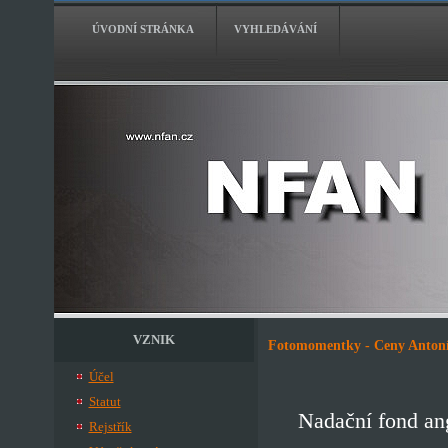
ÚVODNÍ STRÁNKA
VYHLEDÁVÁNÍ
VZNIK
Fotomomentky - Ceny Antonín
Účel
Statut
Nadační fond ang
Rejstřík