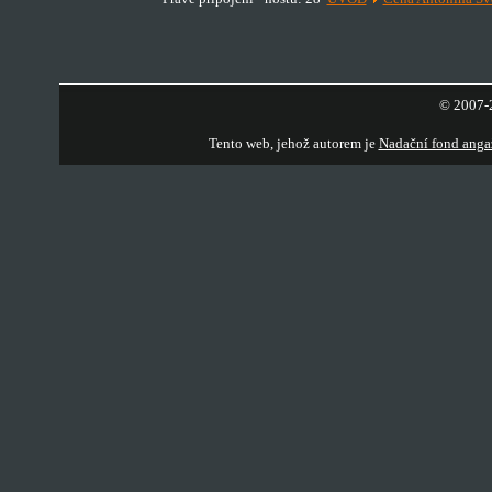
© 2007-2
Tento web, jehož autorem je
Nadační fond anga