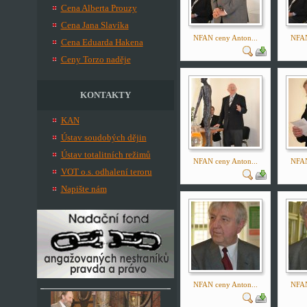
Cena Alberta Prouzy
Cena Jana Slavíka
NFAN ceny Anton...
NFAN
Cena Eduarda Hakena
Ceny Torzo naděje
KONTAKTY
KAN
Ústav soudobých dějin
Ústav totalitních režimů
NFAN ceny Anton...
NFAN
VOT o.s. odhalení teroru
Napište nám
NFAN ceny Anton...
NFAN