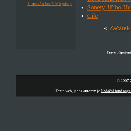
Šustrové a Josefa Mlejnka jr.
Sonety Jiřího He
Cíle
«
Začátek
Právě připojen
© 2007-2
Tento web, jehož autorem je
Nadační fond anga