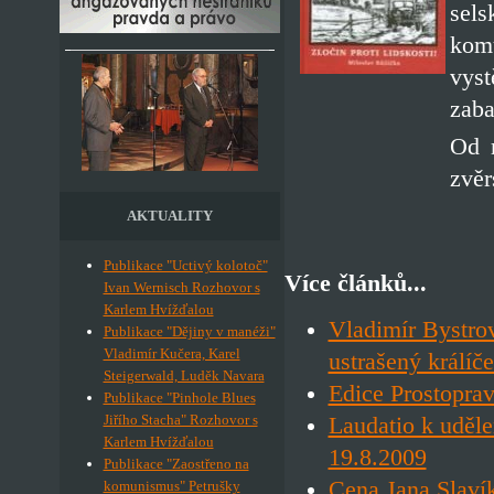
sels
kom
vys
zaba
Od r
zvěr
AKTUALITY
Publikace "Uctivý kolotoč"
Více článků...
Ivan Wernisch Rozhovor s
Karlem Hvížďalou
Vladimír Bystrov
Publikace "Dějiny v manéži"
Vladimír Kučera, Karel
ustrašený králíč
Steigerwald, Luděk Navara
Edice Prostopra
Publikace "Pinhole Blues
Jiřího Stacha" Rozhovor s
Laudatio k uděl
Karlem Hvížďalou
19.8.2009
Publikace "Zaostřeno na
Cena Jana Slaví
komunismus" Petrušky