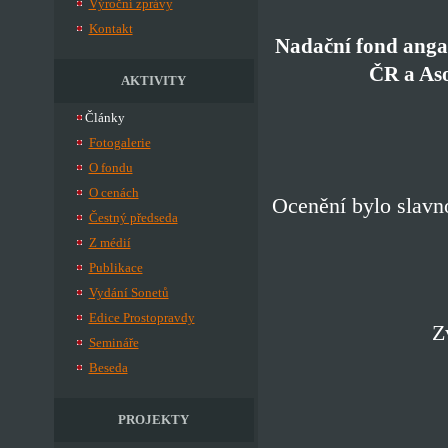
Výroční zprávy
Kontakt
Nadační fond anga
ČR a Aso
AKTIVITY
Články
Fotogalerie
O fondu
O cenách
Ocenění bylo slavn
Čestný předseda
Z médií
Publikace
Vydání Sonetů
Edice Prostopravdy
Z
Semináře
Beseda
PROJEKTY