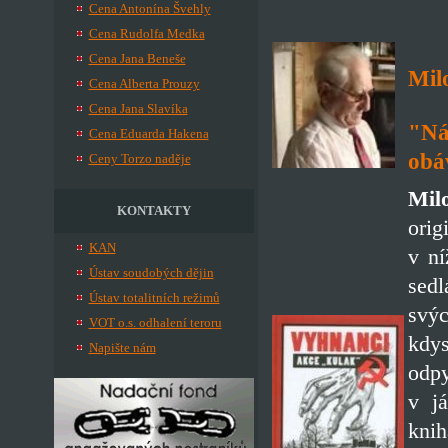
Cena Antonína Švehly
Cena Rudolfa Medka
Cena Jana Beneše
Mil
Cena Alberta Prouzy
Cena Jana Slavíka
"Nár
Cena Eduarda Hakena
obá
Ceny Torzo naděje
Mil
KONTAKTY
ori
KAN
v ní
Ústav soudobých dějin
sedl
Ústav totalitních režimů
svý
VOT o.s. odhalení teroru
kdys
Napište nám
odpy
v já
kni