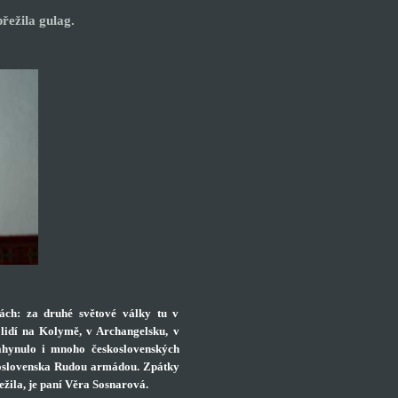
řežila gulag.
ch: za druhé světové války tu v
y lidí na Kolymě, v Archangelsku, v
ahynulo i mnoho československých
koslovenska Rudou armádou. Zpátky
ežila, je paní Věra Sosnarová.