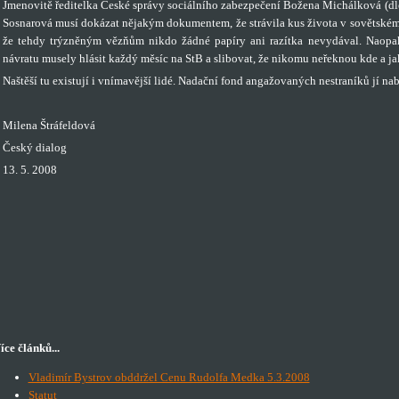
Jmenovitě ředitelka České správy sociálního zabezpečení Božena Michálková (dle
Sosnarová musí dokázat nějakým dokumentem, že strávila kus života v sovětském
že tehdy trýzněným vězňům nikdo žádné papíry ani razítka nevydával. Naopak
návratu musely hlásit každý měsíc na StB a slibovat, že nikomu neřeknou kde a ja
Naštěší tu existují i vnímavější lidé. Nadační fond angažovaných nestraníků jí na
Milena Štráfeldová
Český dialog
13. 5. 2008
íce článků...
Vladimír Bystrov obddržel Cenu Rudolfa Medka 5.3.2008
Statut