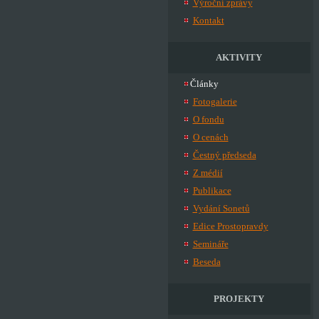
Výroční zprávy
Kontakt
AKTIVITY
Články
Fotogalerie
O fondu
O cenách
Čestný předseda
Z médií
Publikace
Vydání Sonetů
Edice Prostopravdy
Semináře
Beseda
PROJEKTY