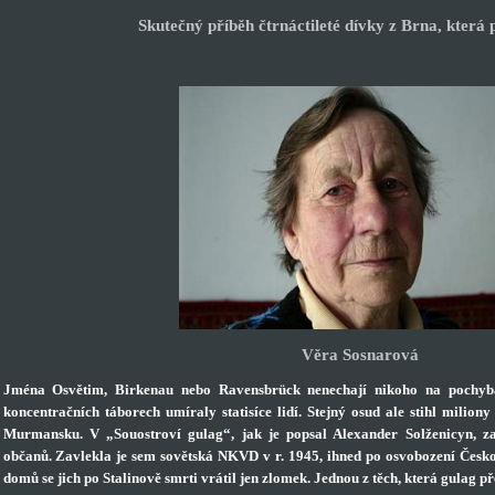
Skutečný příběh čtrnáctileté dívky z Brna, která p
V
ěra Sosnarová
Jména Osvětim, Birkenau nebo Ravensbrück nenechají nikoho na pochybá
koncentračních táborech umíraly statisíce lidí. Stejný osud ale stihl milion
Murmansku. V „Souostroví gulag“, jak je popsal Alexander Solženicyn, z
občanů. Zavlekla je sem sovětská NKVD v r. 1945, ihned po osvobození Čes
domů se jich po Stalinově smrti vrátil jen zlomek. Jednou z těch, která gulag př