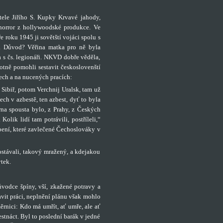
ele Jiřího S. Kupky Krvavé jahody,
 horror z hollywoodské produkce. Ve
ře roku 1945 ji sovětští vojáci spolu s
ř. Důvod? Věřina matka pro ně byla
a s čs. legionáři. NKVD dobře věděla,
hotně pomohli sestavit českoslovenští
ech a na nucených pracích:
Sibiř, potom Verchnij Uralsk, tam už
lech v azbestě, ten azbest, dyť to byla
rna spousta bylo, z Prahy, z Českých
olik lidí tam potrávili, postříleli,“
rpení, které zavlečené Čechoslováky v
dostávali, takový mražený, a kdejakou
ytek.
ůvodce špíny, vší, zkažené potravy a
avit práci, neplnění plánu však mohlo
ěrnici: Kdo má umřít, ať umře, ale ať
stnáct. Byl to poslední barák v jedné