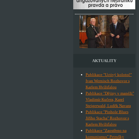
AKTUALITY
Publikace "Uctivý kolotoč"
Ivan Wernisch Rozhovor s
Karlem Hvížďalou
Publikace "Dějiny v manéži"
Vladimír Kučera, Karel
Steigerwald, Luděk Navara
Publikace "Pinhole Blues
Jiřího Stacha" Rozhovor s
Karlem Hvížďalou
Publikace "Zaostřeno na
komunismus" Petrušky