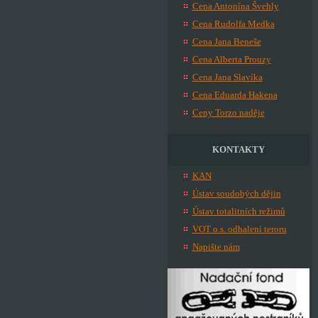
Cena Antonína Švehly
Cena Rudolfa Medka
Cena Jana Beneše
Cena Alberta Prouzy
Cena Jana Slavíka
Cena Eduarda Hakena
Ceny Torzo naděje
KONTAKTY
KAN
Ústav soudobých dějin
Ústav totalitních režimů
VOT o.s. odhalení teroru
Napište nám