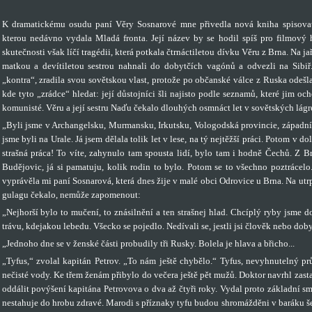
K dramatickému osudu paní Věry Sosnarové mne přivedla nová kniha spisovat
kterou nedávno vydala Mladá fronta. Její název by se hodil spíš pro filmový
skutečnosti však líčí tragédii, která potkala čtrnáctiletou dívku Věru z Brna. Na ja
matkou a devítiletou sestrou nahnali do dobytčích vagónů a odvezli na Sibi
„kontra“, zradila svou sovětskou vlast, protože po občanské válce z Ruska odešl
kde tyto „zrádce“ hledat: její důstojníci šli najisto podle seznamů, které jim oc
komunisté. Věru a její sestru Naďu čekalo dlouhých osmnáct let v sovětských lágr
„Byli jsme v Archangelsku, Murmansku, Irkutsku, Vologodská provincie, západní 
jsme byli na Urale. Já jsem dělala tolik let v lese, na tý nejtěžší práci. Potom v do
strašná práca! To víte, zahynulo tam spousta lidí, bylo tam i hodně Čechů. Z B
Budějovic, já si pamatuju, kolik rodin to bylo. Potom se to všechno poztrácelo. K
vyprávěla mi paní Sosnarová, která dnes žije v malé obci Odrovice u Brna. Na ut
gulagu čekalo, nemůže zapomenout:
„Nejhorší bylo to mučení, to znásilnění a ten strašnej hlad. Chcíplý ryby jsme 
trávu, kdejakou lebedu. Všecko se pojedlo. Nedívali se, jestli jsi člověk nebo dob
„Jednoho dne se v ženské části probudily tři Rusky. Bolela je hlava a břicho...
„Tyfus,“ zvolal kapitán Petrov. „To nám ještě chybělo.“ Tyfus, nevyhnutelný pr
nečisté vody. Ke třem ženám přibylo do večera ještě pět mužů. Doktor navrhl zast
oddálit povýšení kapitána Petrovova o dva až čtyři roky. Vydal proto základní sm
nestahuje do hrobu zdravé. Marodi s příznaky tyfu budou shromážděni v baráku še