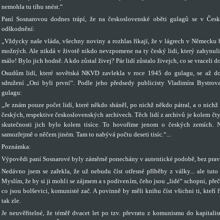
nemohla tu tíhu snést.“
Paní Sosnarovou dodnes trápí, že na československé oběti gulagů se v Čes
odškodnění:
„Vždycky naše vláda, všechny noviny a rozhlas říkají, že v lágrech v Německu 
možných. Ale nikdá v životě nikdo nevzpomene na ty český lidi, který zahynuli n
málo! Bylo jich hodně. A kdo zůstal živej? Pár lidí zůstalo živejch, co se vraceli d
Osudům lidí, které sovětská NKVD zavlekla v roce 1945 do gulagu, se až d
sdružení „Oni byli první“. Podle jeho předsedy publicisty Vladimíra Bystrov
gulagu:
„Je znám pouze počet lidí, které někdo sháněl, po nichž někdo pátral, a o nich
českých, respektive československých archivech. Těch lidí z archivů je kolem čtyř
skutečnosti jich bylo kolem tisíce. To hovoříme jenom o českých zemích. 
samozřejmě o něčem jiném. Tam to nabývá počtu deseti tisíc.“...
Poznámka:
Výpovědi paní Sosnarové byly záměrně ponechány v autentické podobě, bez pra
Nedávno jsem se zařekla, že už nebudu číst otřesné příběhy z války... ale tut
Myslím, že by si ji mohli se zájmem a s podivením, čeho jsou „lidé“ schopni, přeč
co jsou bolševici, komunisté zač. A povinně by měli knihu číst všichni ti, kteří
tak zle.
Je neuvěřitelné, že téměř dvacet let po tzv. převratu z komunismu do kapitali