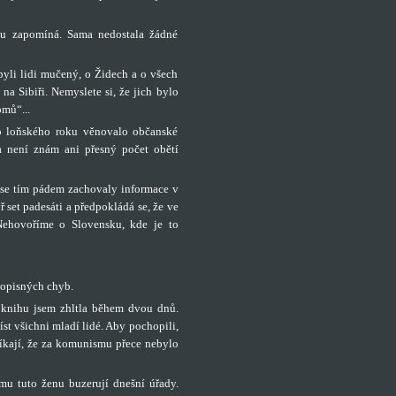
ku zapomíná. Sama nedostala žádné
byli lidi mučený, o Židech a o všech
a Sibiři. Nemyslete si, že jich bylo
omů“...
o loňského roku věnovalo občanské
a není znám ani přesný počet obětí
ž se tím pádem zachovaly informace v
 set padesáti a předpokládá se, že ve
Nehovoříme o Slovensku, kde je to
vopisných chyb.
o knihu jsem zhltla během dvou dnů.
íst všichni mladí lidé. Aby pochopili,
 říkají, že za komunismu přece nebylo
smu tuto ženu buzerují dnešní úřady.