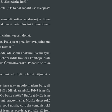
é. „Šestnáctka hoří.“
ti. „On to dal zapálit i se živejma!“
 nemohli zaživa upalovaným lidem
opakované znásilňování i desetidenní
ní cizinci vraceli domů:
ut. Psala jsem prezidentovi, jednomu,
a nechce.“
 lodi, kde spolu s dalšími uvězněnými
lchoze řídila traktor i kombajn. Stále
 do Československa. Podařilo se to až
acovní sílu byli ochotni přijmout v
že jsme taky napolo hladem byly, aji
ětší výdělek za měsíc. Když jsme šly
 Co byste chtěly? Buďte rády, že jsme
evná pracovní síla. Musíte deset roků
o v sobě nosila, co byla komunistická
ci jsem se otevřela, protože už jsem