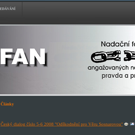
EDÁVÁNÍ
Články
Český dialog číslo 5-6 2008 "Odškodnění pro Věru Sosnarovou"