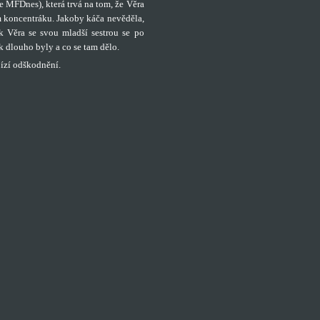
 MFDnes), která trvá na tom, že Věra
 koncentráku. Jakoby káča nevěděla,
 Věra se svou mladší sestrou se po
k dlouho byly a co se tam dělo.
bízí odškodnění.