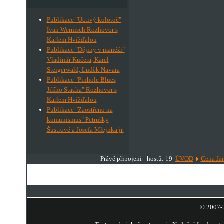
Publikace "Uctivý kolotoč"
Ivan Wernisch Rozhovor s
Karlem Hvížďalou
Publikace "Dějiny v manéži"
Vladimír Kučera, Karel
Steigerwald, Luděk Navara
Publikace "Pinhole Blues
Jiřího Stacha" Rozhovor s
Karlem Hvížďalou
Publikace "Zaostřeno na
komunismus" Petrušky
Šustrové a Josefa Mlejnka jr.
Právě připojeni - hostů: 19
ÚVOD
Cena Ja
© 2007-2