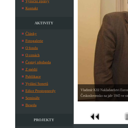
Výroční zprávy
Kontakt
AKTIVITY
Články
Fotogalerie
O fondu
O cenách
Čestný předseda
Z médií
Publikace
Vydání Sonetů
Vladimír Kříž Nakladatelstvi Euros
Edice Prostopravdy
Československo na jaře 1945 ve st
Semináře
Beseda
PROJEKTY