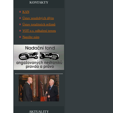
KONTAKTY
KAN
Ústav soudobých dějin
Ústav totalitních režimů
VOT o.s. odhalení teroru
Napište nám
AKTUALITY