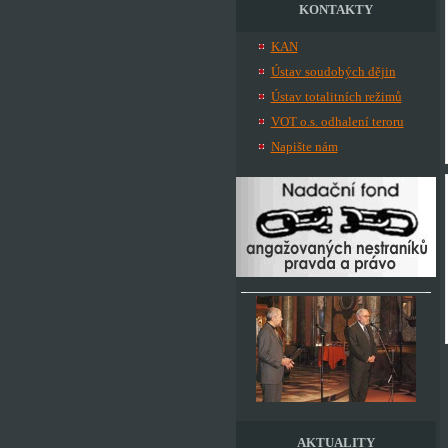
KONTAKTY
KAN
Ústav soudobých dějin
Ústav totalitních režimů
VOT o.s. odhalení teroru
Napište nám
AKTUALITY