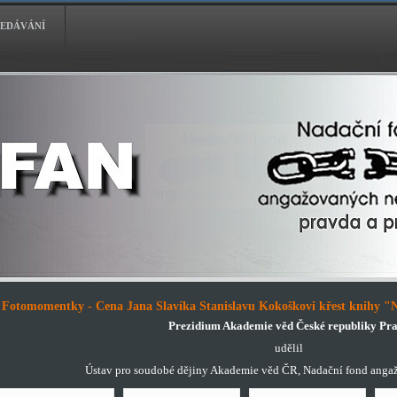
EDÁVÁNÍ
Fotomomentky - Cena Jana Slavíka Stanislavu Kokoškovi křest knihy "N
Prezidium Akademie věd České republiky Pr
udělil
Ústav pro soudobé dějiny Akademie věd ČR, Nadační fond anga