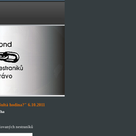
ultá hodina?" 6.10.2011
aha
žovaných nestraníků