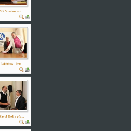
Vít Smetana aut...
Pokřtěno - Petr...
Pavel Holba pře...