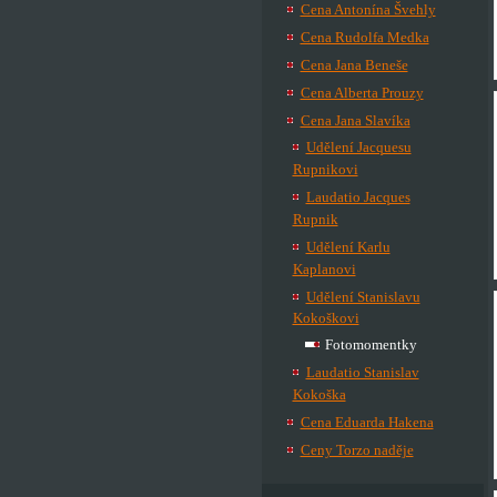
Cena Antonína Švehly
Cena Rudolfa Medka
Cena Jana Beneše
Cena Alberta Prouzy
Cena Jana Slavíka
Udělení Jacquesu
Rupnikovi
Laudatio Jacques
Rupnik
Udělení Karlu
Kaplanovi
Udělení Stanislavu
Kokoškovi
Fotomomentky
Laudatio Stanislav
Kokoška
Cena Eduarda Hakena
Ceny Torzo naděje