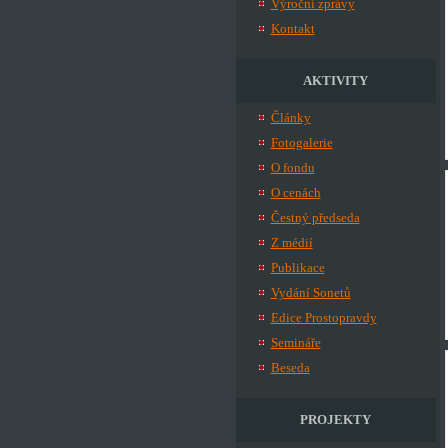
Výroční zprávy
Kontakt
AKTIVITY
Články
Fotogalerie
O fondu
O cenách
Čestný předseda
Z médií
Publikace
Vydání Sonetů
Edice Prostopravdy
Semináře
Beseda
PROJEKTY