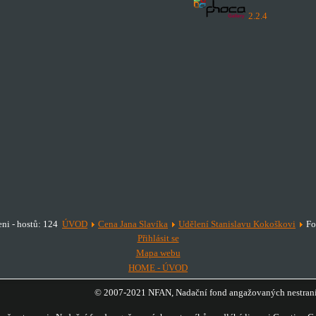
2.2.4
eni - hostů: 124
ÚVOD
Cena Jana Slavíka
Udělení Stanislavu Kokoškovi
Fo
Přihlásit se
Mapa webu
HOME - ÚVOD
© 2007-2021 NFAN, Nadační fond angažovaných nestraník