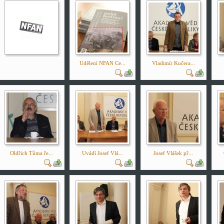
Udělení NFAN Ce...
Vladimír Kučera...
Oldřich Tůma ře...
Uvádí Josef Vlá...
Josef Vlášek př...