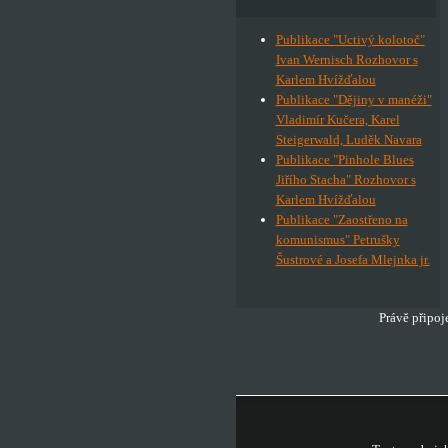
Publikace "Uctivý kolotoč"
Ivan Wernisch Rozhovor s
Karlem Hvížďalou
Publikace "Dějiny v manéži"
Vladimír Kučera, Karel
Steigerwald, Luděk Navara
Publikace "Pinhole Blues
Jiřího Stacha" Rozhovor s
Karlem Hvížďalou
Publikace "Zaostřeno na
komunismus" Petrušky
Šustrové a Josefa Mlejnka jr.
Právě připoj