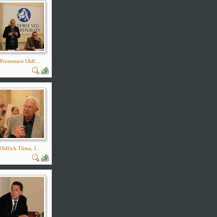
Prezentace Oldř...
Oldřich Tůma, J...