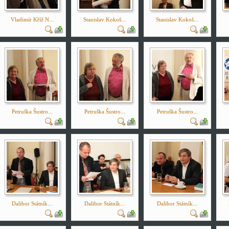
Vladimír Kříž N...
Stanislav Kokoš...
Stanislav Kokoš...
Petruška Šustro...
Petruška Šustro...
Petruška Šustro...
Dalibor Státník...
Dalibor Státník...
Dalibor Státník...