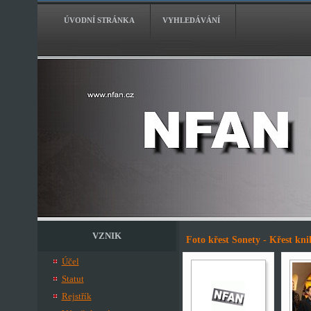
ÚVODNÍ STRÁNKA
VYHLEDÁVÁNÍ
VZNIK
Foto křest Sonety - Křest kn
Účel
Statut
Rejstřík