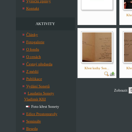
Výroční zprávy
Kontakt
Křes
AKTIVITY
Články
Fotogalerie
O fondu
O cenách
Čestný předseda
Křest knihy Son...
Křes
Z médií
Publikace
Vydání Sonetů
Zobrazit
Laudatio Sonety
Vladimír Kříž
Foto křest Sonety
Edice Prostopravdy
Semináře
Beseda