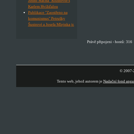
Jiřího Stacha" Rozhovor s
Karlem Hvížďalou
Publikace "Zaostřeno na
komunismus" Petrušky
Šustrové a Josefa Mlejnka jr.
Právě připojeni - hostů: 316
© 2007-2
Tento web, jehož autorem je
Nadační fond anga