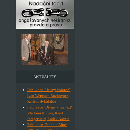
AKTUALITY
Publikace "Uctivý kolotoč"
Ivan Wernisch Rozhovor s
Karlem Hvížďalou
Publikace "Dějiny v manéži"
Vladimír Kučera, Karel
Steigerwald, Luděk Navara
Publikace "Pinhole Blues