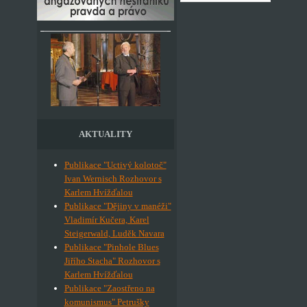
AKTUALITY
Publikace "Uctivý kolotoč"
Ivan Wernisch Rozhovor s
Karlem Hvížďalou
Publikace "Dějiny v manéži"
Vladimír Kučera, Karel
Steigerwald, Luděk Navara
Publikace "Pinhole Blues
Jiřího Stacha" Rozhovor s
Karlem Hvížďalou
Publikace "Zaostřeno na
komunismus" Petrušky