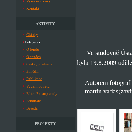
Výroční zprávy
Kontakt
AKTIVITY
Články
Fotogalerie
O fondu
Ve studovně Úst
O cenách
byla 19.8.2009 uděl
Čestný předseda
Z médií
Publikace
Autorem fotografi
Vydání Sonetů
martin.vadas(zavi
Edice Prostopravdy
Semináře
Beseda
PROJEKTY