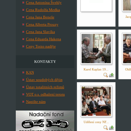
Cena Antonína Švehly
Cena Rudolfa Medka
Cena Jana Beneše
Jacq
Cena Alberta Prouzy
Cena Jana Slavíka
Cena Eduarda Hakena
Ceny Torzo naděje
KONTAKTY
Karel Kaplan 19...
Oldř
KAN
Ústav soudobých dějin
Ústav totalitních režimů
VOT o.s. odhalení teroru
Napište nám
Udělení ceny NF...