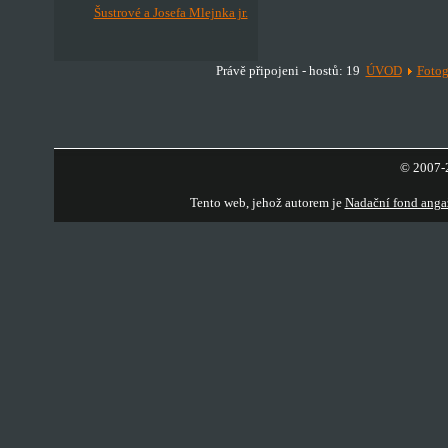
Šustrové a Josefa Mlejnka jr.
Právě připojeni - hostů: 19
ÚVOD
Fotog
© 2007-2
Tento web, jehož autorem je
Nadační fond anga