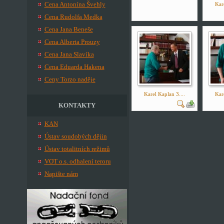
Cena Antonína Švehly
Kare
Cena Rudolfa Medka
Cena Jana Beneše
Cena Alberta Prouzy
Cena Jana Slavíka
Cena Eduarda Hakena
Ceny Torzo naděje
Karel Kaplan 3....
Kare
KONTAKTY
KAN
Ústav soudobých dějin
Ústav totalitních režimů
VOT o.s. odhalení teroru
Napište nám