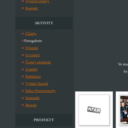
Výroční zprávy
Kontakt
AKTIVITY
Články
Fotogalerie
O fondu
O cenách
Čestný předseda
Ve stu
Z médií
by
Publikace
Vydání Sonetů
Edice Prostopravdy
Semináře
Beseda
PROJEKTY