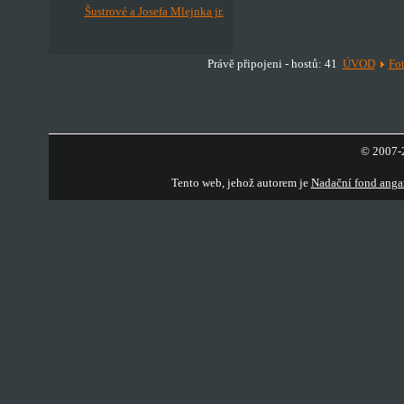
Šustrové a Josefa Mlejnka jr.
Právě připojeni - hostů: 41
ÚVOD
Fot
© 2007-2
Tento web, jehož autorem je
Nadační fond anga