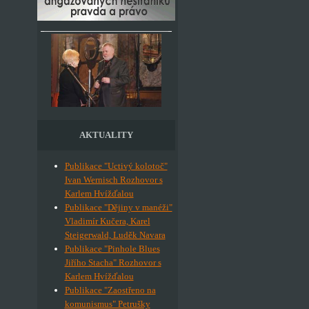
AKTUALITY
Publikace "Uctivý kolotoč"
Ivan Wernisch Rozhovor s
Karlem Hvížďalou
Publikace "Dějiny v manéži"
Vladimír Kučera, Karel
Steigerwald, Luděk Navara
Publikace "Pinhole Blues
Jiřího Stacha" Rozhovor s
Karlem Hvížďalou
Publikace "Zaostřeno na
komunismus" Petrušky