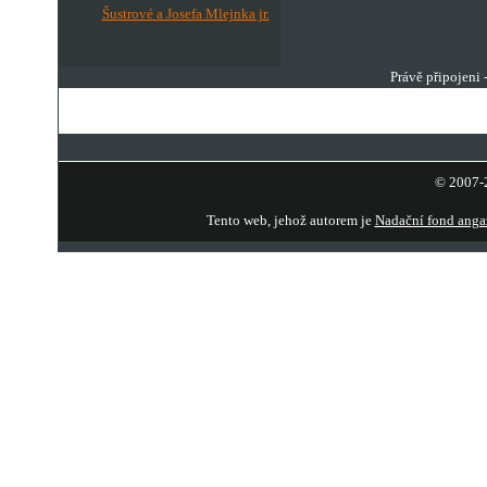
Šustrové a Josefa Mlejnka jr.
Právě připojeni 
© 2007-2
Tento web, jehož autorem je
Nadační fond anga