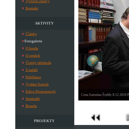
Výroční zprávy
Kontakt
AKTIVITY
Články
Fotogalerie
O fondu
O cenách
Čestný předseda
Z médií
Publikace
Vydání Sonetů
Edice Prostopravdy
Cena Antonína Švehly 8.12.2010 P
Semináře
Beseda
PROJEKTY