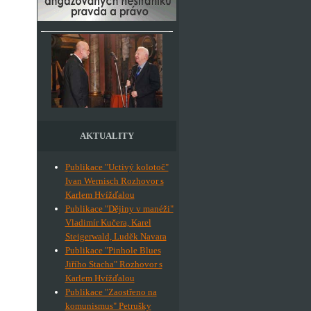
AKTUALITY
Publikace "Uctivý kolotoč"
Ivan Wernisch Rozhovor s
Karlem Hvížďalou
Publikace "Dějiny v manéži"
Vladimír Kučera, Karel
Steigerwald, Luděk Navara
Publikace "Pinhole Blues
Jiřího Stacha" Rozhovor s
Karlem Hvížďalou
Publikace "Zaostřeno na
komunismus" Petrušky