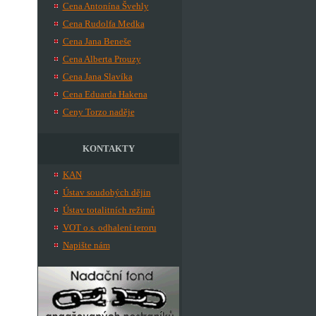
Cena Antonína Švehly
Cena Rudolfa Medka
Cena Jana Beneše
Cena Alberta Prouzy
Cena Jana Slavíka
Cena Eduarda Hakena
Ceny Torzo naděje
KONTAKTY
KAN
Ústav soudobých dějin
Ústav totalitních režimů
VOT o.s. odhalení teroru
Napište nám