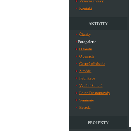
Výroční zprávy
Kontakt
AKTIVITY
Články
Fotogalerie
O fondu
O cenách
Čestný předseda
Z médií
Publikace
Vydání Sonetů
Edice Prostopravdy
Semináře
Beseda
PROJEKTY