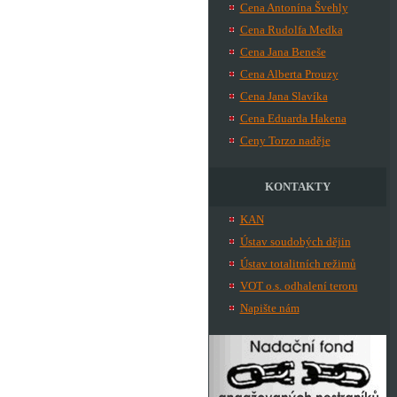
Cena Antonína Švehly
Cena Rudolfa Medka
Cena Jana Beneše
Cena Alberta Prouzy
Cena Jana Slavíka
Cena Eduarda Hakena
Ceny Torzo naděje
KONTAKTY
KAN
Ústav soudobých dějin
Ústav totalitních režimů
VOT o.s. odhalení teroru
Napište nám