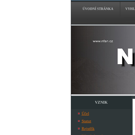
ÚVODNÍ STRÁNKA
VYHL
VZNIK
Účel
Statut
Rejstřík