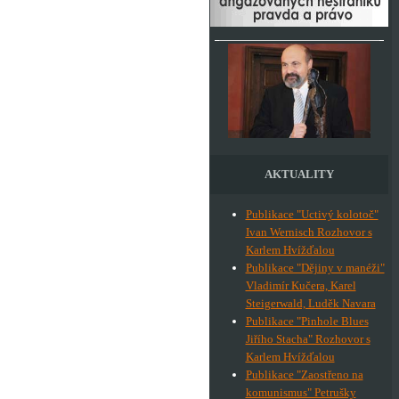
AKTUALITY
Publikace "Uctivý kolotoč"
Ivan Wernisch Rozhovor s
Karlem Hvížďalou
Publikace "Dějiny v manéži"
Vladimír Kučera, Karel
Steigerwald, Luděk Navara
Publikace "Pinhole Blues
Jiřího Stacha" Rozhovor s
Karlem Hvížďalou
Publikace "Zaostřeno na
komunismus" Petrušky