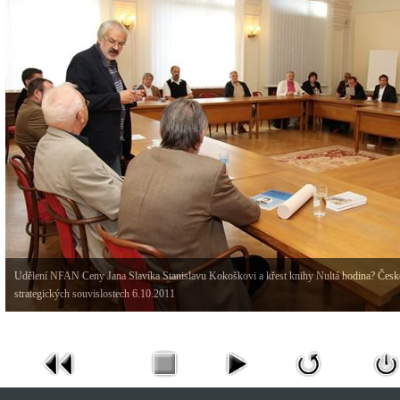
Udělení NFAN Ceny Jana Slavíka Stanislavu Kokoškovi a křest knihy Nultá hodina? Česk
strategických souvislostech 6.10.2011