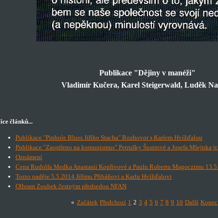
Publikace "Dějiny v manéži"
Vladimír Kučera, Karel Steigerwald, Luděk N
íce článků...
Publikace "Pinhole Blues Jiřího Stacha" Rozhovor s Karlem Hvížďalou
Publikace "Zaostřeno na komunismus" Petrušky Šustrové a Josefa Mlejnka jr.
Oznámení
Cena Rudolfa Medka Anastasii Kopřivové a Paulu Robertu Magoczimu 13.5
Torzo naděje 5.5.2014 Jiřímu Přibáňovi a Karlu Hvížďalovi
Olbram Zoubek čestným předsedou NFAN
«
Začátek
Předchozí
1
2
3
4
5
6
7
8
9
10
Další
Konec