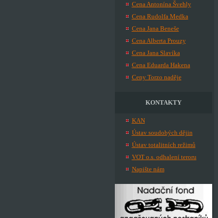
Cena Antonína Švehly
Cena Rudolfa Medka
Cena Jana Beneše
Cena Alberta Prouzy
Cena Jana Slavíka
Cena Eduarda Hakena
Ceny Torzo naděje
KONTAKTY
KAN
Ústav soudobých dějin
Ústav totalitních režimů
VOT o.s. odhalení teroru
Napište nám