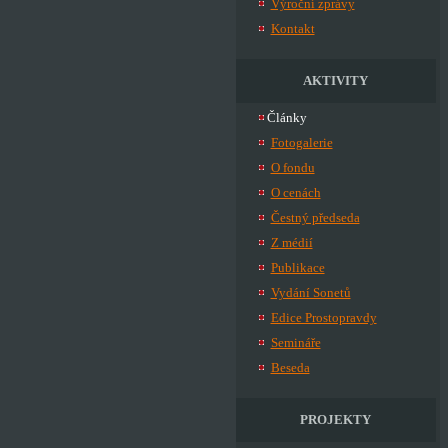
Výroční zprávy
Kontakt
AKTIVITY
Články
Fotogalerie
O fondu
O cenách
Čestný předseda
Z médií
Publikace
Vydání Sonetů
Edice Prostopravdy
Semináře
Beseda
PROJEKTY