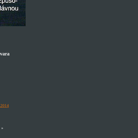
avara
.2014
»