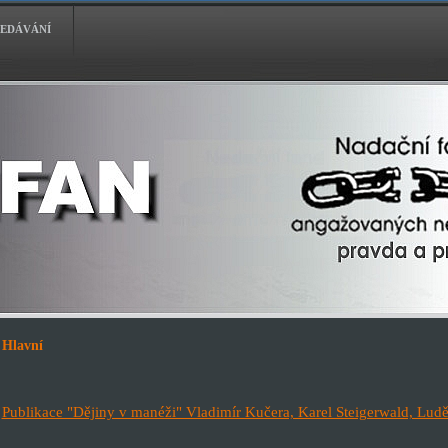
EDÁVÁNÍ
Hlavní
Publikace "Dějiny v manéži" Vladimír Kučera, Karel Steigerwald, Lud