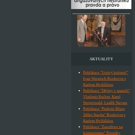
AKTUALITY
Publikace "Uctivý kolotoč"
Ivan Wernisch Rozhovor s
Karlem Hvížďalou
Publikace "Dějiny v manéži"
Vladimír Kučera, Karel
Steigerwald, Luděk Navara
Publikace "Pinhole Blues
Jiřího Stacha" Rozhovor s
Karlem Hvížďalou
Publikace "Zaostřeno na
komunismus" Petrušky