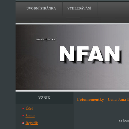
ÚVODNÍ STRÁNKA
VYHLEDÁVÁNÍ
VZNIK
Fotomomentky - Cena Jana Be
Účel
Statut
se kon
Rejstřík