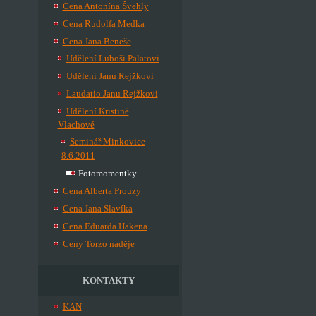
Cena Antonína Švehly
Cena Rudolfa Medka
Cena Jana Beneše
Udělení Luboši Palatovi
Udělení Janu Rejžkovi
Laudatio Janu Rejžkovi
Udělení Kristině
Vlachové
Seminář Minkovice
8.6.2011
Fotomomentky
Cena Alberta Prouzy
Cena Jana Slavíka
Cena Eduarda Hakena
Ceny Torzo naděje
KONTAKTY
KAN