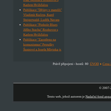
Karlem Hvížďalou
Publikace "Dějiny v manéži"
Vladimír Kučera, Karel
Steigerwald, Luděk Navara
Publikace "Pinhole Blues
Jiřího Stacha" Rozhovor s
Karlem Hvížďalou
Publikace "Zaostřeno na
komunismus" Petrušky
Šustrové a Josefa Mlejnka jr.
Právě připojeni - hostů: 80
ÚVOD
Cena 
© 2007-2
Tento web, jehož autorem je
Nadační fond anga