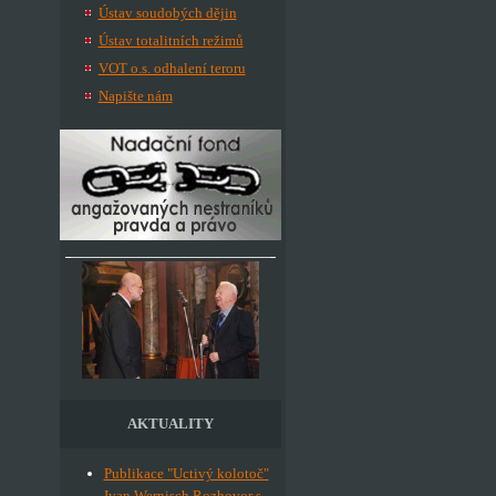
Ústav soudobých dějin
Ústav totalitních režimů
VOT o.s. odhalení teroru
Napište nám
AKTUALITY
Publikace "Uctivý kolotoč"
Ivan Wernisch Rozhovor s