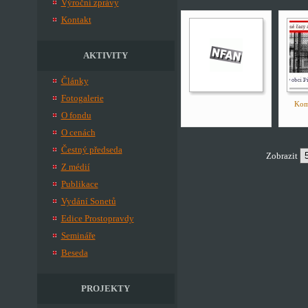
Výroční zprávy
Kontakt
AKTIVITY
Články
Fotogalerie
Komu
O fondu
O cenách
Čestný předseda
Zobrazit
Z médií
Publikace
Vydání Sonetů
Edice Prostopravdy
Semináře
Beseda
PROJEKTY