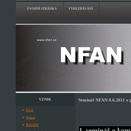
ÚVODNÍ STRÁNKA
VYHLEDÁVÁNÍ
VZNIK
Seminář NFAN 8.6.2011 o p
Účel
Statut
Rejstřík
1. seminář o kom