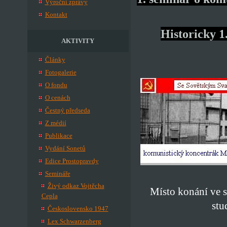
Výroční zprávy
Kontakt
Historicky 1
AKTIVITY
Články
Fotogalerie
O fondu
O cenách
Čestný předseda
Z médií
Publikace
Vydání Sonetů
Edice Prostopravdy
Semináře
Živý odkaz Vojtěcha
Místo konání ve 
Cepla
stu
Československo 1947
Lex Schwarzenberg