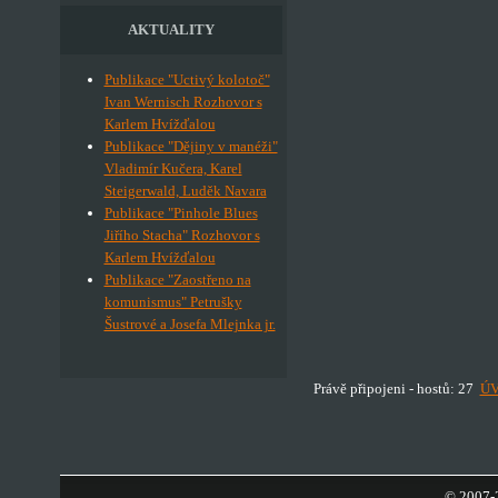
AKTUALITY
Publikace "Uctivý kolotoč"
Ivan Wernisch Rozhovor s
Karlem Hvížďalou
Publikace "Dějiny v manéži"
Vladimír Kučera, Karel
Steigerwald, Luděk Navara
Publikace "Pinhole Blues
Jiřího Stacha" Rozhovor s
Karlem Hvížďalou
Publikace "Zaostřeno na
komunismus" Petrušky
Šustrové a Josefa Mlejnka jr.
Právě připojeni - hostů: 27
Ú
© 2007-2