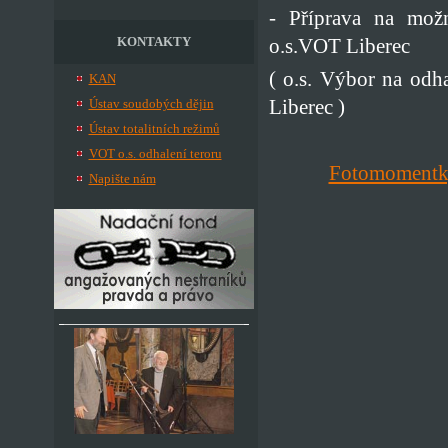
- Příprava na možn
KONTAKTY
o.s.VOT Liberec
( o.s. Výbor na odh
KAN
Liberec )
Ústav soudobých dějin
Ústav totalitních režimů
VOT o.s. odhalení teroru
Fotomoment
Napište nám