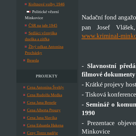
Květnové volby 1946
Politické vězení
Nadační fond angažo
Minkovice
ČSR na jaře 1945
pan Josef Vlášek
Sedláci včerejška
www.kriminal-minko
dneška a zítřka
ŽIvý odkaz Antonína
Procházky
Beseda
-
Slavnostní před
filmové dokument
PROJEKTY
- Krátké projevy hos
Cena Antonína Švehly
- Tisková konferenc
Cena Rudolfa Medka
Cena Jana Beneše
-
Seminář o komuni
Cena Alberta Prouzy
1990
Cena Jana Slavíka
- Prezentace obje
Cena Eduarda Hakena
Minkovice
Ceny Torzo naděje