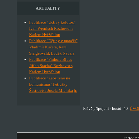
AKTUALITY
Publikace "Uctivý kolotoč"
Ivan Wernisch Rozhovor s
Karlem Hvížďalou
Publikace "Dějiny v manéži"
Vladimír Kučera, Karel
Steigerwald, Luděk Navara
Publikace "Pinhole Blues
Jiřího Stacha" Rozhovor s
Karlem Hvížďalou
Publikace "Zaostřeno na
komunismus" Petrušky
Šustrové a Josefa Mlejnka jr.
Právě připojeni - hostů: 40
ÚVO
© 2007-2