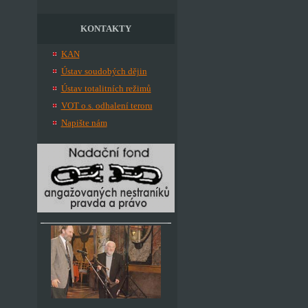
KONTAKTY
KAN
Ústav soudobých dějin
Ústav totalitních režimů
VOT o.s. odhalení teroru
Napište nám