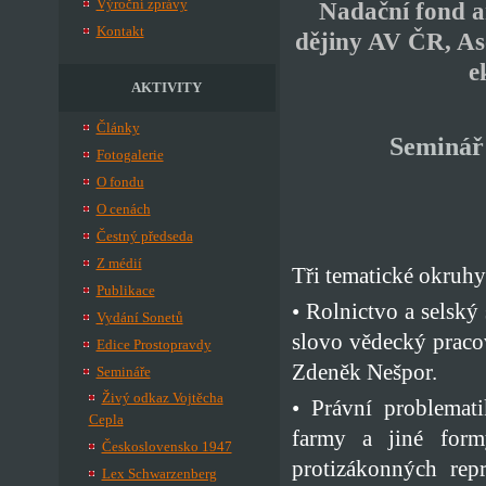
Výroční zprávy
Nadační fond a
Kontakt
dějiny AV ČR, As
e
AKTIVITY
Články
Seminář 
Fotogalerie
O fondu
O cenách
Čestný předseda
Z médií
Tři tematické okruhy
Publikace
• Rolnictvo a selský
Vydání Sonetů
slovo vědecký praco
Edice Prostopravdy
Zdeněk Nešpor.
Semináře
Živý odkaz Vojtěcha
• Právní problemat
Cepla
farmy a jiné form
Československo 1947
protizákonných repr
Lex Schwarzenberg