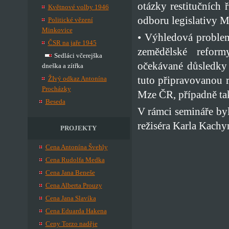
otázky restitučních 
Květnové volby 1946
odboru legislativy 
Politické vězení
Minkovice
• Výhledová proble
ČSR na jaře 1945
zemědělské reform
Sedláci včerejška
očekávané důsledky
dneška a zítřka
tuto připravovanou 
ŽIvý odkaz Antonína
Procházky
Mze ČR, případně ta
Beseda
V rámci semináře byl
režiséra Karla Kachy
PROJEKTY
Cena Antonína Švehly
Cena Rudolfa Medka
Cena Jana Beneše
Cena Alberta Prouzy
Cena Jana Slavíka
Cena Eduarda Hakena
Ceny Torzo naděje