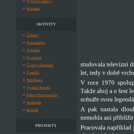
Výroční zprávy
Kontakt
AKTIVITY
Články
Fotogalerie
O fondu
O cenách
studovala televizní 
Čestný předseda
let, tedy v době vrch
Z médií
Publikace
V roce 1970 spolup
Vydání Sonetů
Takže ahoj a o šest l
Edice Prostopravdy
scénáře svou legendá
Semináře
A pak nastala dlou
Beseda
nemohla ani přiblížit
PROJEKTY
Pracovala například 