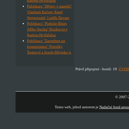
Karlem Hvížďalou
Publikace "Dějiny v manéži"
Vladimír Kučera, Karel
Steigerwald, Luděk Navara
Publikace "Pinhole Blues
Jiřího Stacha" Rozhovor s
Karlem Hvížďalou
Publikace "Zaostřeno na
komunismus" Petrušky
Šustrové a Josefa Mlejnka jr.
Právě připojeni - hostů: 19
ÚVOD
© 2007-2
Tento web, jehož autorem je
Nadační fond anga