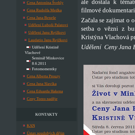
ale dostala k témat
Cena Antonína Švehly
filmové dokumentari
Cena Rudolfa Medka
Cena Jana Beneše
Začala se zajímat o 
Udělení Luboši Palatovi
setba o vězni z bu
Udělení Janu Rejžkovi
Kristýna Vlachová pre
Laudatio Janu Rejžkovi
Udělení Ceny Jana B
Udělení Kristině
Vlachové
Seminář Minkovice
8.6.2011
Fotomomentky
Cena Alberta Prouzy
Cena Jana Slavíka
Cena Eduarda Hakena
Ceny Torzo naděje
KONTAKTY
KAN
Ústav soudobých dějin