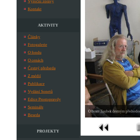
Výroční zprávy
Kontakt
AKTIVITY
Články
Fotogalerie
O fondu
O cenách
Čestný předseda
Z médií
Publikace
Vydání Sonetů
Edice Prostopravdy
Semináře
Olbram Zoubek čestným předsedou
Beseda
PROJEKTY