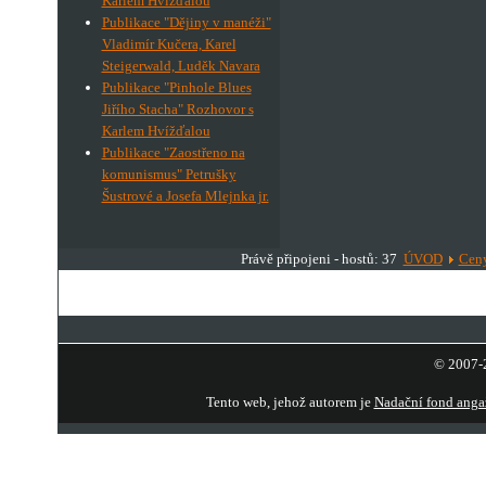
Karlem Hvížďalou
Publikace "Dějiny v manéži"
Vladimír Kučera, Karel
Steigerwald, Luděk Navara
Publikace "Pinhole Blues
Jiřího Stacha" Rozhovor s
Karlem Hvížďalou
Publikace "Zaostřeno na
komunismus" Petrušky
Šustrové a Josefa Mlejnka jr.
Právě připojeni - hostů: 37
ÚVOD
Ceny
© 2007-2
Tento web, jehož autorem je
Nadační fond anga