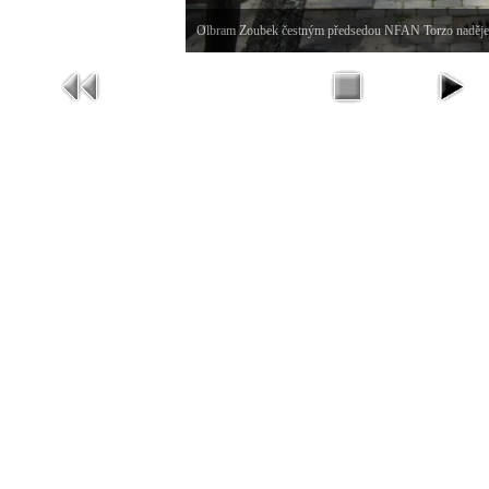
Olbram Zoubek čestným předsedou NFAN Torzo naděje J