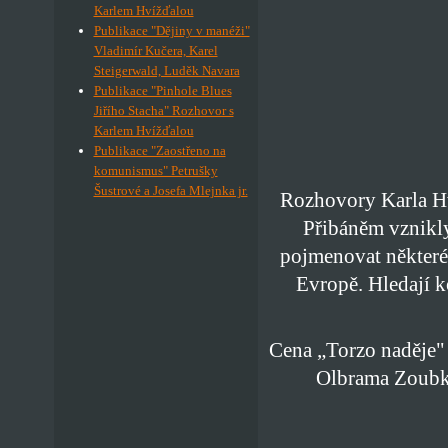
Karlem Hvížďalou
Publikace "Dějiny v manéži"
Vladimír Kučera, Karel
Steigerwald, Luděk Navara
Publikace "Pinhole Blues
Jiřího Stacha" Rozhovor s
Karlem Hvížďalou
Publikace "Zaostřeno na
komunismus" Petrušky
Šustrové a Josefa Mlejnka jr.
Rozhovory Karla Hví
Přibáněm vznikly
pojmenovat některé 
Evropě. Hledají k
Cena „Torzo naděje"
Olbrama Zoubka