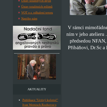
Ústav soudobých dějin
Ústav totalitních režimů
VOT o.s. odhalení teroru
Napište nám
V rámci mimořádné
ním v jeho atelieru .
předsedou NFAN, u
Přibáňovi, Dr.Sc a
AKTUALITY
Publikace "Uctivý kolotoč"
Ivan Wernisch Rozhovor s