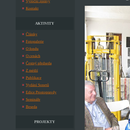
Výroční zprávy
Kontakt
AKTIVITY
Články
Fotogalerie
O fondu
O cenách
Čestný předseda
Z médií
Publikace
Vydání Sonetů
Edice Prostopravdy
Semináře
Beseda
PROJEKTY