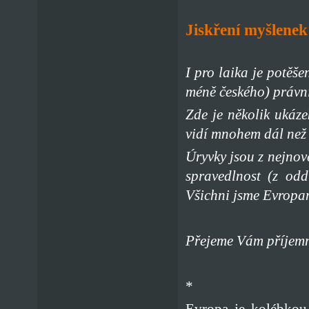
Jiskření myšlenek
I pro laika je potěše
méně českého) právn
Zde je několik ukáze
vidí mnohem dál než 
Úryvky jsou z nejno
spravedlnost (z od
Všichni jsme Evropané
Přejeme Vám příjemn
*
Evropa je kolébkou 