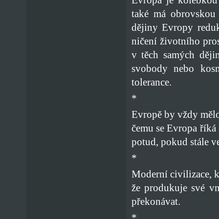
také má obrovskou 
dějiny Evropy reduk
ničení životního pro
v těch samých dějin
svobody nebo kosm
tolerance.
*
Evropě by vždy mělo 
čemu se Evropa říká 
potud, pokud stále ve
*
Moderní civilizace, k
že produkuje své vni
překonávat.
*