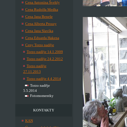
Cena Antonína Švehly
Cena Rudolfa Medka
Cena Jana Beneše
Cena Alberta Prouzy
Cena Jana Slavíka
Cena Eduarda Hakena
Ceny Torzo naděje
Torzo naděje 14.1.2009
Torzo naděje 24.2.2012
Torzo naděje
27.11.2013
Torzo naděje 4.4.2014
Torzo naděje
5.5.2014
Fotomomentky
KONTAKTY
KAN