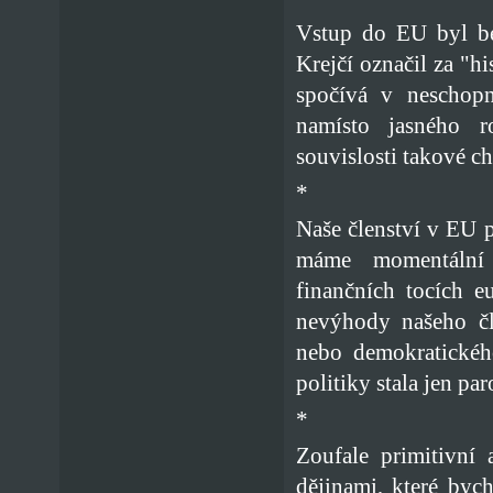
Vstup do EU byl be
Krejčí označil za "h
spočívá v neschopn
namísto jasného r
souvislosti takové c
*
Naše členství v EU 
máme momentální 
finančních tocích 
nevýhody našeho čle
nebo demokratického
politiky stala jen pa
*
Zoufale primitivní
dějinami, které byc