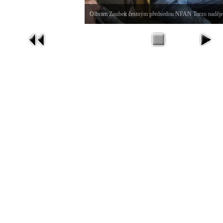
Olbram Zoubek čestným předsedou NFAN Torzo naděje J