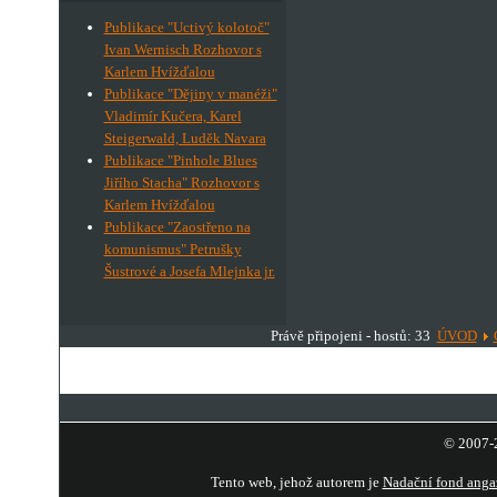
Publikace "Uctivý kolotoč"
Ivan Wernisch Rozhovor s
Karlem Hvížďalou
Publikace "Dějiny v manéži"
Vladimír Kučera, Karel
Steigerwald, Luděk Navara
Publikace "Pinhole Blues
Jiřího Stacha" Rozhovor s
Karlem Hvížďalou
Publikace "Zaostřeno na
komunismus" Petrušky
Šustrové a Josefa Mlejnka jr.
Právě připojeni - hostů: 33
ÚVOD
© 2007-2
Tento web, jehož autorem je
Nadační fond anga