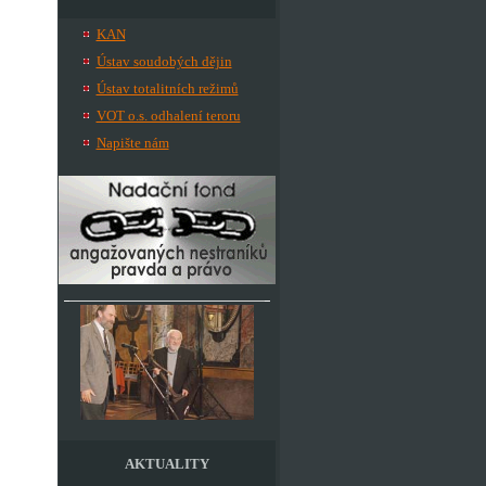
KAN
Ústav soudobých dějin
Ústav totalitních režimů
VOT o.s. odhalení teroru
Napište nám
AKTUALITY