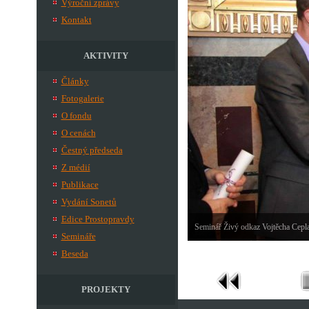
Výroční zprávy
Kontakt
AKTIVITY
Články
Fotogalerie
O fondu
O cenách
Čestný předseda
Z médií
Publikace
Vydání Sonetů
Edice Prostopravdy
Seminář Živý odkaz Vojtěcha Cepl
Semináře
Beseda
PROJEKTY