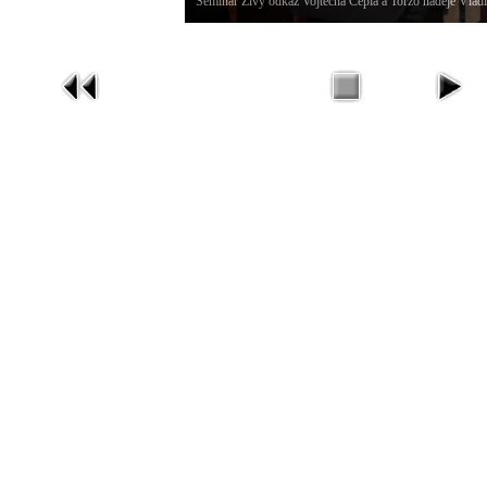
Seminář Živý odkaz Vojtěcha Cepla a Torzo naděje Vlad