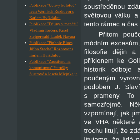
soustředěnou zdán
Publikace "Uctivý kolotoč"
Ivan Wernisch Rozhovor s
světovou válku a
Karlem Hvížďalou
tento rámec a čas 
Publikace "Dějiny v manéži"
Vladimír Kučera, Karel
Přitom pouč
Steigerwald, Luděk Navara
módním excesům, 
Publikace "Pinhole Blues
Jiřího Stacha" Rozhovor s
filosofie dějin 
Karlem Hvížďalou
příklonem ke Goll
Publikace "Zaostřeno na
komunismus" Petrušky
historik odboje
Šustrové a Josefa Mlejnka jr.
poučeným vyrovn
podoben J. Slaví
s prameny. To 
samozřejmě. Něk
vzpomínají, jak ji
ve VHA některé a
trochu litují, že 
litujeme, že lidé