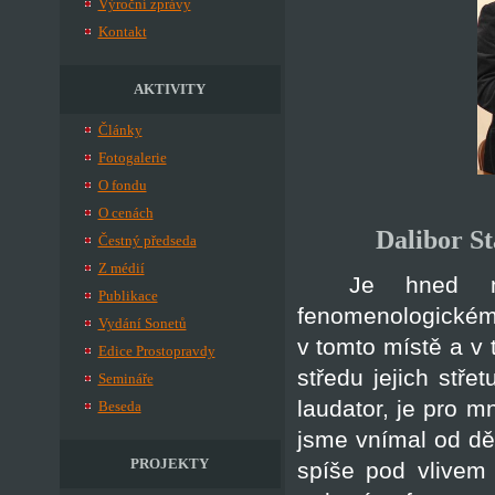
Výroční zprávy
Kontakt
AKTIVITY
Články
Fotogalerie
O fondu
O cenách
Dalibor St
Čestný předseda
Z médií
Je hned n
Publikace
fenomenologickém,
Vydání Sonetů
v tomto místě a v 
Edice Prostopravdy
středu jejich stře
Semináře
laudator, je pro 
Beseda
jsme vnímal od dět
PROJEKTY
spíše pod vlivem 