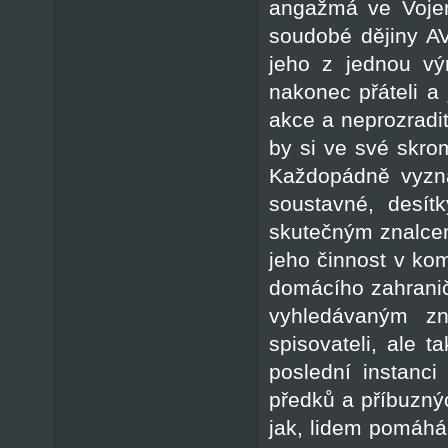
angažmá ve Vojen
soudobé dějiny AV
jeho z jednou vý
nakonec přáteli a 
akce a neprozradit
by si ve své skrom
Každopádně vyzn
soustavné, desítk
skutečným znalcem
jeho činnost v ko
domácího zahranič
vyhledávaným zna
spisovateli, ale t
poslední instanci
předků a příbuznýc
jak, lidem pomáhá 