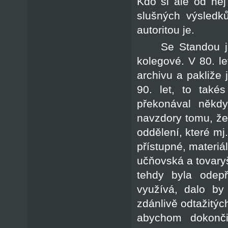
Kdo si ale od něj
slušných výsledk
autoritou je.
Se Standou j
kolegové. V 80. l
archivu a pakliže
90. let, to také
překonával někdy
navzdory tomu, že 
oddělení, které mj
přístupné, materiál
učňovská a tovary
tehdy byla odep
využívá, dalo by
zdánlivě odtažitýc
abychom dokončil