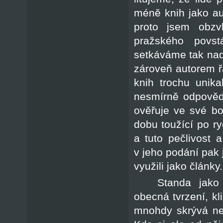
méně knih jako au
proto jsem obzv
pražského povs
setkáváme tak nad
zároveň autorem řa
knih trochu unika
nesmírně odpověd
ověřuje ve své bo
dobu toužící po r
a tuto pečlivost 
v jeho podání pak 
využili jako články.
Standa jako 
obecná tvrzení, kl
mnohdy skrývá ne