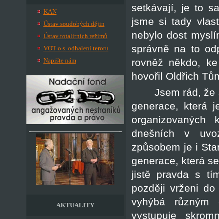
setkávají, je to 
KAN
jsme si tady vlas
Ústav soudobých dějin
nebylo dost mysl
Ústav totalitních režimů
správně na to odp
VOT o.s. odhalení teroru
rovněž někdo, ke
Napište nám
hovořil Oldřich Tů
Jsem rád, že 
generace, která 
organizovaných k
dnešních v uvo
způsobem je i Stan
generace, která s
jistě pravda s tí
později vrženi do
vyhýbá různým o
AKTUALITY
vystupuje skrom