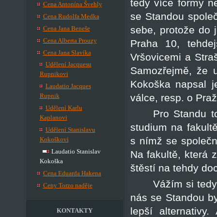
tedy více formy ne
Cena Antonína Švehly
se Standou společ
Cena Rudolfa Medka
sebe, protože do 
Cena Jana Beneše
Cena Alberta Prouzy
Praha 10, tehd
Cena Jana Slavíka
Vršovicemi a Stra
Udělení Jacquesu
Samozřejmě, že u
Rupnikovi
Kokoška napsal j
Laudatio Jacques
válce, resp. o Pra
Rupnik
Udělení Karlu
Pro Standu to
Kaplanovi
studium na fakultě,
Udělení Stanislavu
s nímž se společn
Kokoškovi
Laudatio Stanislav
Na fakultě, která 
Kokoška
štěstí na tehdy do
Cena Eduarda Hakena
Vážím si tedy
Ceny Torzo naděje
nás se Standou byl
lepší alternativy
KONTAKTY