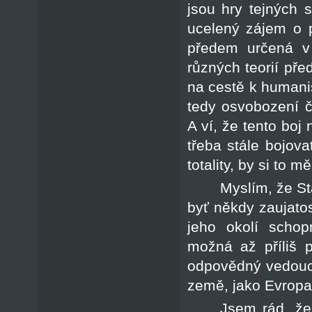
jsou hry tejných 
ucelený zájem o 
předem určená v j
různých teorií pře
na cestě k humanis
tedy osvobození č
A ví, že tento boj 
třeba stále bojova
totality, by si to 
Myslím, že St
byť někdy zaujato
jeho okolí schop
možná až příliš 
odpovědný vedoucí
země, jako Evropa
Jsem rád, že