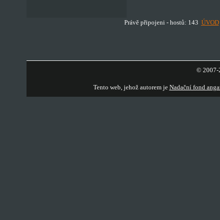
Právě připojeni - hostů: 143
ÚVOD
© 2007-2
Tento web, jehož autorem je
Nadační fond anga