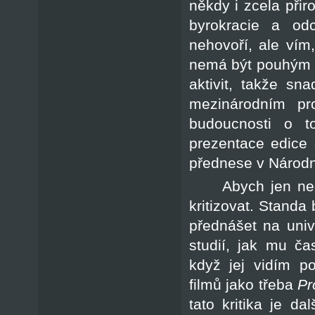
někdy i zcela při
byrokracie a od
nehovoří, ale vím,
nemá být pouhým 
aktivit, takže s
mezinárodním p
budoucnosti o to
prezentace edice 
přednese v Národn
Abych jen ne
kritizovat. Standa
přednášet na unive
studií, jak mu č
když jej vidím p
filmů jako třeba
Pr
tato kritika je 