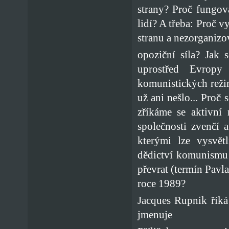
strany? Proč fungov
lidí? A třeba: Proč v
stranu a nezorganizov
opoziční síla? Jak 
uprostřed Evropy 
komunistických reži
už ani nešlo... Proč 
zříkáme se aktivní 
společnosti zvenčí 
kterými lze vysvět
dědictví komunismu 
převrat (termín Pavl
roce 1989?
Jacques Rupnik říká 
jmenuje