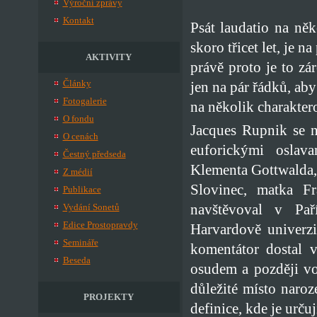
Výroční zprávy
Kontakt
Psát laudatio na ně
skoro třicet let, je 
AKTIVITY
právě proto je to zá
Články
jen na pár řádků, ab
Fotogalerie
na několik charakter
O fondu
Jacques Rupnik se n
O cenách
euforickými oslav
Čestný předseda
Klementa Gottwalda, 
Z médií
Slovinec, matka Fr
Publikace
navštěvoval v Pař
Vydání Sonetů
Edice Prostopravdy
Harvardově univerzi
Semináře
komentátor dostal 
Beseda
osudem a později vo
důležité místo naro
PROJEKTY
definice, kde je urču