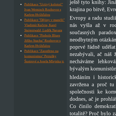
ještě tyto knihy: Ji
Publikace "Uctivý kolotoč"
krajina po bitvě, Evr
Ivan Wernisch Rozhovor s
Karlem Hvížďalou
Evropy a radu studi
Publikace "Dějiny v manéži"
nás vyšla až v ro
Vladimír Kučera, Karel
Steigerwald, Luděk Navara
současných paradox
Publikace "Pinhole Blues
neodbytným otázkám:
Jiřího Stacha" Rozhovor s
poprvé řádně udělat
Karlem Hvížďalou
Publikace "Zaostřeno na
nezabývali, ač náš 
komunismus" Petrušky
necháváme lehková
Šustrové a Josefa Mlejnka jr.
bývalým komunistům?
hledáním i histori
zavržena a proč tu
společnosti ke kom
dodnes, ač je prohl
Co činilo demokrat
totalitě? Proč bylo z