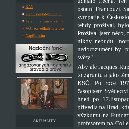
udělalo Čecha. Ten 
KAN
ostatní Francouzi. S
Ústav soudobých dějin
sympatie k Českosl
Ústav totalitních režimů
tehdy prožíval, bylo
VOT o.s. odhalení teroru
Prožíval jsem něco, c
Napište nám
nikdy nebudu "norm
nedorozumění byl p
světy".
Aby ale Jacques Rupn
to zgruntu a jako tém
KSČ. Po roce 1977
časopisem Svědectví
hned po 17.listopa
přivedla na Hrad, kde
výzkumu na Fundatio
AKTUALITY
profesorem na Coll