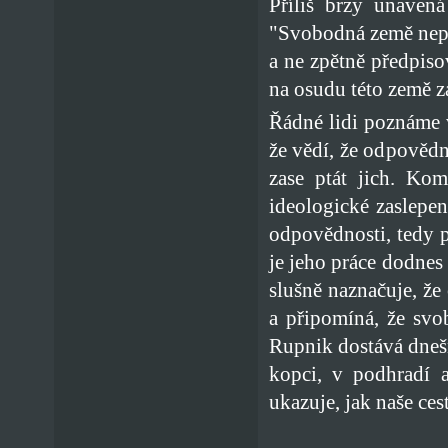
Příliš brzy unavená
"Svobodná země nepo
a ne zpětně předpiso
na osudu této země zá
Řádné lidi poznáme v
že vědí, že odpověd
zase ptát jich. Kom
ideologické zaslepen
odpovědnosti, tedy 
je jeho práce dodnes
slušně naznačuje, ž
a připomíná, že svo
Rupnik dostává dnešn
kopci, v podhradí 
ukazuje, jak naše ce