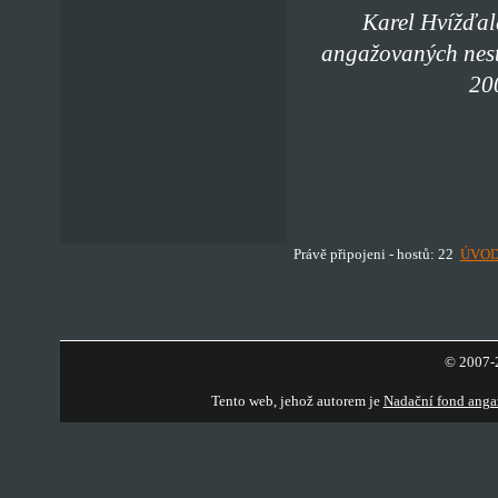
Karel Hvížďal
angažovaných nest
20
Právě připojeni - hostů: 22
ÚVO
© 2007-2
Tento web, jehož autorem je
Nadační fond anga