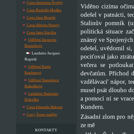
Cena Antonína Švehly
Viděno cizíma očima,
Cena Rudolfa Medka
odešel v patnácti, t
Cena Jana Beneše
Stalinův pomník (u
Cena Alberta Prouzy
politická situace z
Cena Jana Slavíka
známý ve Spojených st
Udělení Jacquesu
Rupnikovi
odešel, uvědomil si
Laudatio Jacques
pociťoval jako ztrát
Rupnik
večera se potlouka
Udělení Karlu
devčatům. Příchod 
Kaplanovi
Udělení Stanislavu
vzdělávací' nápor, t
Kokoškovi
musel psát dlouho do
Laudatio Stanislav
a pomocí ní se vrace
Kokoška
Kunderu.
Cena Eduarda Hakena
Ceny Torzo naděje
Zásadní zlom pro ně
ze mě
KONTAKTY