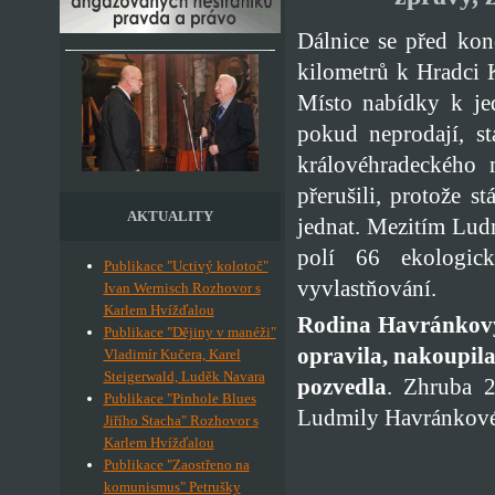
Dálnice se před kon
kilometrů k Hradci 
Místo nabídky k jed
pokud neprodají, st
královéhradeckého m
přerušili, protože 
AKTUALITY
jednat. Mezitím Lud
polí 66 ekologick
Publikace "Uctivý kolotoč"
vyvlastňování.
Ivan Wernisch Rozhovor s
Karlem Hvížďalou
Rodina Havránkových
Publikace "Dějiny v manéži"
opravila, nakoupila
Vladimír Kučera, Karel
Steigerwald, Luděk Navara
pozvedla
. Zhruba 
Publikace "Pinhole Blues
Ludmily Havránkové
Jiřího Stacha" Rozhovor s
Karlem Hvížďalou
Publikace "Zaostřeno na
komunismus" Petrušky