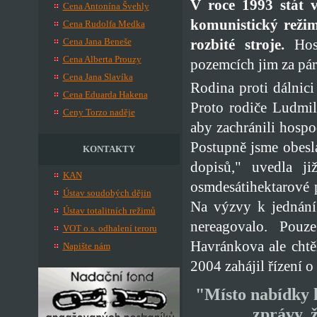
V roce 1993 stát 
Cena Antonína Švehly
komunistický režim
Cena Rudolfa Medka
rozbité stroje.
Hosp
Cena Jana Beneše
Cena Alberta Prouzy
pozemcích jim za pár
Cena Jana Slavíka
Rodina proti dálnici
Cena Eduarda Hakena
Proto rodiče Ludmil
Ceny Torzo naděje
aby zachránili hospo
Postupně jsme obesl
KONTAKTY
dopisů," uvedla j
KAN
osmdesátihektarové p
Ústav soudobých dějin
Na výzvy k jednání
Ústav totalitních režimů
nereagovalo. Pouz
VOT o.s. odhalení teroru
Havránkova ale chtě
Napište nám
2004 zahájil řízení o
"Místo nabídky k
zprávy, ž