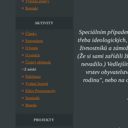
Výroční zprávy
Kontakt
AKTIVITY
Speciálním případem 
Články
třeba ideologických, 
Fotogalerie
živnostníků a zámož
O fondu
(Že si sami zařídili
O cenách
Čestný předseda
nevadilo.) Vedlejší
Z médií
vrstev obyvatelst
Publikace
rodinu", nebo na o
Vydání Sonetů
Edice Prostopravdy
Semináře
Beseda
PROJEKTY