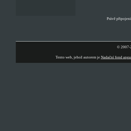
Právě připojeni
© 2007-2
Tento web, jehož autorem je
Nadační fond anga