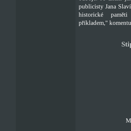
publicisty Jana Slav
historické pamě
příkladem," komentu
St
Ma