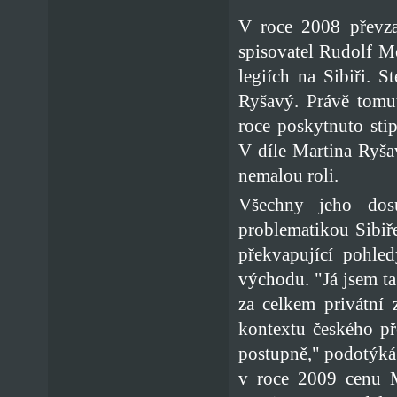
V roce 2008 převza
spisovatel Rudolf M
legiích na Sibiři. 
Ryšavý. Právě tomut
roce poskytnuto st
V díle Martina Ryša
nemalou roli.
Všechny jeho dosu
problematikou Sibiř
překvapující pohle
východu. "Já jsem ta
za celkem privátní 
kontextu českého př
postupně," podotýká
v roce 2009 cenu 