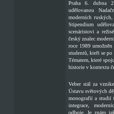
Praha 6. dubna 2
udělovanou Nadačn
moderních ruských,
Stipendium udělova
scenáristovi a rež
český znalec modern
roce 1989 umožněn 
studentů, kteří se p
Tématem, které spoj
historie v kontextu 
Veber stál za vznik
Ústavu světových děj
monografií a studií 
integrace, moderní
odboje. Je znám ja