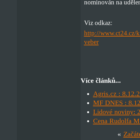
nominován na udělení
Viz odkaz:
http://www.ct24.cz/
veber
Více článků...
Agris.cz : 8.12.
MF DNES : 8.12.
Lidové noviny: 
Cena Rudolfa Me
«
Začát