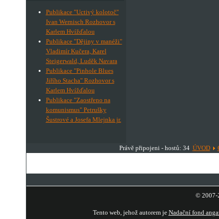
Publikace "Uctivý kolotoč"
Ivan Wernisch Rozhovor s
Karlem Hvížďalou
Publikace "Dějiny v manéži"
Vladimír Kučera, Karel
Steigerwald, Luděk Navara
Publikace "Pinhole Blues
Jiřího Stacha" Rozhovor s
Karlem Hvížďalou
Publikace "Zaostřeno na
komunismus" Petrušky
Šustrové a Josefa Mlejnka jr.
Právě připojeni - hostů: 34
ÚVOD
© 2007-2
Tento web, jehož autorem je
Nadační fond anga