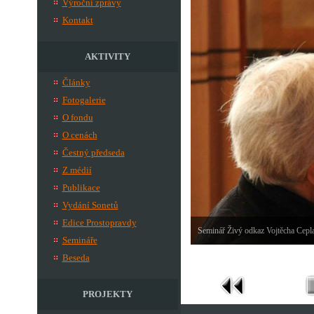
Výroční zprávy
Kontakt
AKTIVITY
Články
Fotogalerie
O fondu
O cenách
Čestný předseda
Z médií
Publikace
Vydání Sonetů
Edice Prostopravdy
Seminář Živý odkaz Vojtěcha Cepl
Semináře
Beseda
PROJEKTY