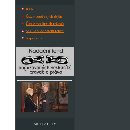
KAN
Ústav soudobých dějin
Ústav totalitních režimů
VOT o.s. odhalení teroru
Napište nám
AKTUALITY