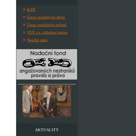
KAN
Ústav soudobých dějin
Ústav totalitních režimů
VOT o.s. odhalení teroru
Napište nám
AKTUALITY