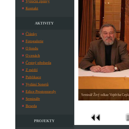
Výroční zprávy
Kontakt
AKTIVITY
Články
Fotogalerie
O fondu
O cenách
Čestný předseda
Z médií
Publikace
Vydání Sonetů
Edice Prostopravdy
Seminář Živý odkaz Vojtěcha Cepl
Semináře
Beseda
PROJEKTY