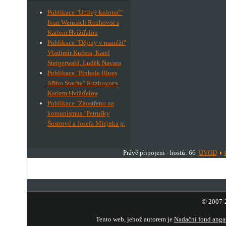
Publikace "Uctivý kolotoč"
Ivan Wernisch Rozhovor s
Karlem Hvížďalou
Publikace "Dějiny v manéži"
Vladimír Kučera, Karel
Steigerwald, Luděk Navara
Publikace "Pinhole Blues
Jiřího Stacha" Rozhovor s
Karlem Hvížďalou
Publikace "Zaostřeno na
komunismus" Petrušky
Šustrové a Josefa Mlejnka jr.
Právě připojeni - hostů: 66
ÚVOD
© 2007-2
Tento web, jehož autorem je
Nadační fond anga